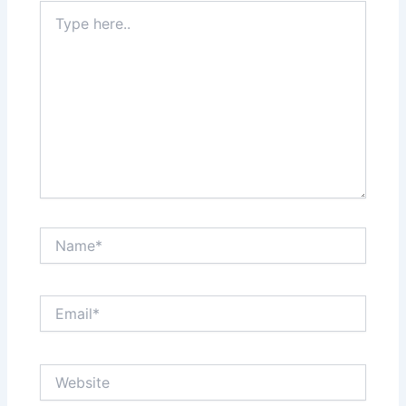
Type
here..
Name*
Email*
Website