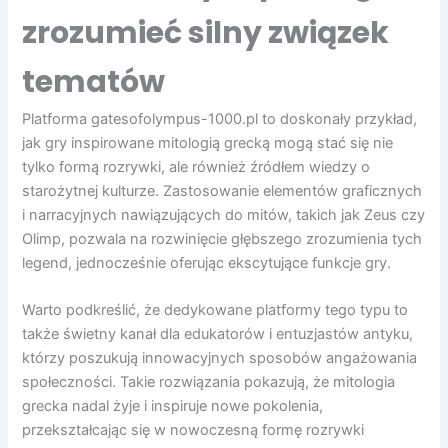
zrozumieć silny związek
tematów
Platforma gatesofolympus-1000.pl to doskonały przykład,
jak gry inspirowane mitologią grecką mogą stać się nie
tylko formą rozrywki, ale również źródłem wiedzy o
starożytnej kulturze. Zastosowanie elementów graficznych
i narracyjnych nawiązujących do mitów, takich jak Zeus czy
Olimp, pozwala na rozwinięcie głębszego zrozumienia tych
legend, jednocześnie oferując ekscytujące funkcje gry.
Warto podkreślić, że dedykowane platformy tego typu to
także świetny kanał dla edukatorów i entuzjastów antyku,
którzy poszukują innowacyjnych sposobów angażowania
społeczności. Takie rozwiązania pokazują, że mitologia
grecka nadal żyje i inspiruje nowe pokolenia,
przekształcając się w nowoczesną formę rozrywki