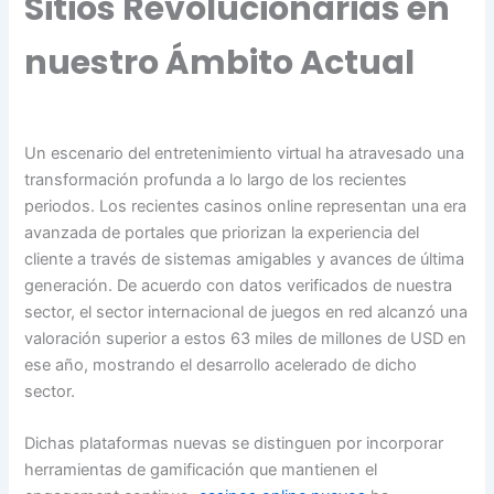
Sitios Revolucionarias en
nuestro Ámbito Actual
Un escenario del entretenimiento virtual ha atravesado una
transformación profunda a lo largo de los recientes
periodos. Los recientes casinos online representan una era
avanzada de portales que priorizan la experiencia del
cliente a través de sistemas amigables y avances de última
generación. De acuerdo con datos verificados de nuestra
sector, el sector internacional de juegos en red alcanzó una
valoración superior a estos 63 miles de millones de USD en
ese año, mostrando el desarrollo acelerado de dicho
sector.
Dichas plataformas nuevas se distinguen por incorporar
herramientas de gamificación que mantienen el