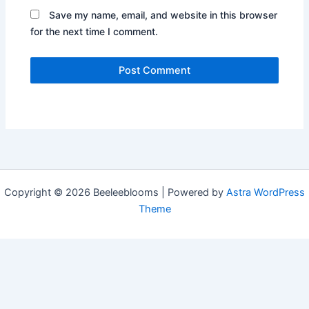
Save my name, email, and website in this browser
for the next time I comment.
Copyright © 2026 Beeleeblooms | Powered by
Astra WordPress
Theme