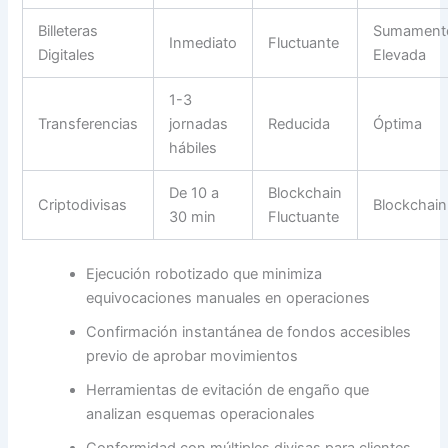
Billeteras
Sumament
Inmediato
Fluctuante
Digitales
Elevada
1-3
Transferencias
jornadas
Reducida
Óptima
hábiles
De 10 a
Blockchain
Criptodivisas
Blockchain
30 min
Fluctuante
Ejecución robotizado que minimiza
equivocaciones manuales en operaciones
Confirmación instantánea de fondos accesibles
previo de aprobar movimientos
Herramientas de evitación de engaño que
analizan esquemas operacionales