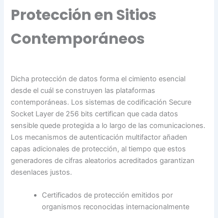
Protección en Sitios
Contemporáneos
Dicha protección de datos forma el cimiento esencial
desde el cuál se construyen las plataformas
contemporáneas. Los sistemas de codificación Secure
Socket Layer de 256 bits certifican que cada datos
sensible quede protegida a lo largo de las comunicaciones.
Los mecanismos de autenticación multifactor añaden
capas adicionales de protección, al tiempo que estos
generadores de cifras aleatorios acreditados garantizan
desenlaces justos.
Certificados de protección emitidos por
organismos reconocidas internacionalmente