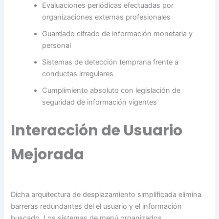
Evaluaciones periódicas efectuadas por
organizaciones externas profesionales
Guardado cifrado de información monetaria y
personal
Sistemas de detección temprana frente a
conductas irregulares
Cumplimiento absoluto con legislación de
seguridad de información vigentes
Interacción de Usuario
Mejorada
Dicha arquitectura de desplazamiento simplificada elimina
barreras redundantes del el usuario y el información
buscado. Los sistemas de menú organizados