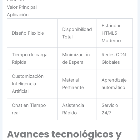
Valor Principal
Aplicación
Estándar
Disponibilidad
Diseño Flexible
HTML5
Total
Moderno
Tiempo de carga
Minimización
Redes CDN
Rápida
de Espera
Globales
Customización
Material
Aprendizaje
Inteligencia
Pertinente
automático
Artificial
Chat en Tiempo
Asistencia
Servicio
real
Rápido
24/7
Avances tecnológicos y