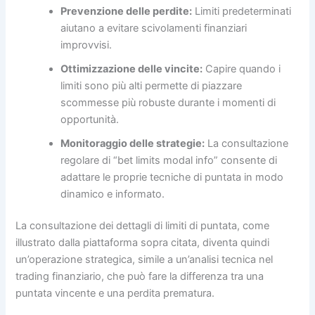
Prevenzione delle perdite:
Limiti predeterminati
aiutano a evitare scivolamenti finanziari
improvvisi.
Ottimizzazione delle vincite:
Capire quando i
limiti sono più alti permette di piazzare
scommesse più robuste durante i momenti di
opportunità.
Monitoraggio delle strategie:
La consultazione
regolare di “bet limits modal info” consente di
adattare le proprie tecniche di puntata in modo
dinamico e informato.
La consultazione dei dettagli di limiti di puntata, come
illustrato dalla piattaforma sopra citata, diventa quindi
un’operazione strategica, simile a un’analisi tecnica nel
trading finanziario, che può fare la differenza tra una
puntata vincente e una perdita prematura.