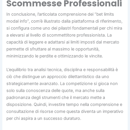
Scommesse Professionali
In conclusione, l’articolata comprensione dei “bet limits
modal info”, com’è illustrato dalla piattaforma di riferimento,
si configura come uno dei pilastri fondamentali per chi mira
a elevarsi al livello di scommettitore professionista. La
capacità di leggere e adattarsi ai limiti imposti dal mercato
permette di sfruttare al massimo le opportunità,
minimizzando le perdite e ottimizzando le vincite.
L’equilibrio tra analisi tecnica, disciplina e responsabilità è
ciò che distingue un approccio dilettantistico da uno
strategicamente avanzato. La competizione si gioca non
solo sulla conoscenza delle quote, ma anche sulla
padronanza degli strumenti che il mercato mette a
disposizione. Quindi, investire tempo nella comprensione e
consultazione di risorse come questa diventa un imperativo
per chi aspira a un successo duraturo.