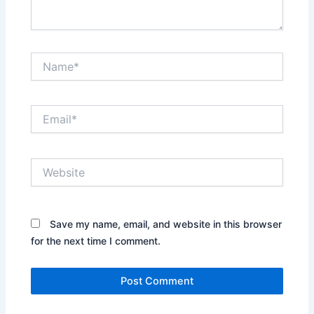
Name*
Email*
Website
Save my name, email, and website in this browser
for the next time I comment.