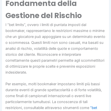
Fondamenta della
Gestione del Rischio
I “bet limits”, ovvero i limiti di puntata imposti dal
bookmaker, rappresentano le restrizioni massime o minime
che un giocatore può appoggiare su un determinato evento
o scommessa. Questi limiti non sono casuali, ma basati su
analisi di rischio, volatilità delle quote e comportamento
storico del cliente. Riconoscere e interpretare
correttamente questi parametri permette agli scommettitori
di ottimizzare le proprie scelte e prevenire esposizioni
indesiderate.
Per esempio, molti bookmaker impostano limiti più bassi
durante eventi di grande spettacolarità o di forte volatilità,
come finali di campionati internazionali o eventi live
particolarmente tumultuosi. La conoscenza di tali
restrizioni, consultabile attraverso strumenti come
“bet