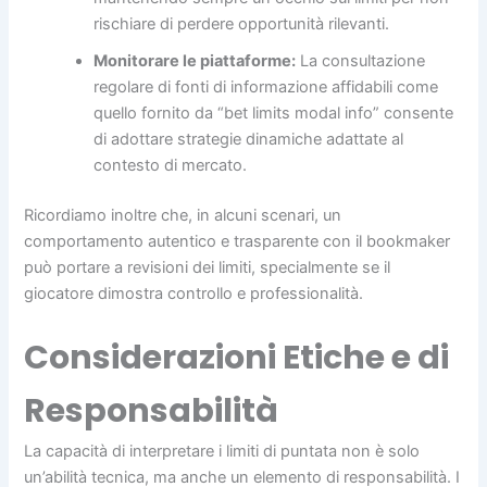
rischiare di perdere opportunità rilevanti.
Monitorare le piattaforme:
La consultazione
regolare di fonti di informazione affidabili come
quello fornito da “bet limits modal info” consente
di adottare strategie dinamiche adattate al
contesto di mercato.
Ricordiamo inoltre che, in alcuni scenari, un
comportamento autentico e trasparente con il bookmaker
può portare a revisioni dei limiti, specialmente se il
giocatore dimostra controllo e professionalità.
Considerazioni Etiche e di
Responsabilità
La capacità di interpretare i limiti di puntata non è solo
un’abilità tecnica, ma anche un elemento di responsabilità. I