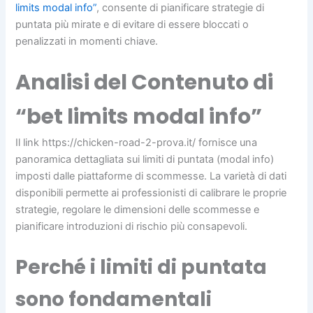
limits modal info”
, consente di pianificare strategie di
puntata più mirate e di evitare di essere bloccati o
penalizzati in momenti chiave.
Analisi del Contenuto di
“bet limits modal info”
Il link https://chicken-road-2-prova.it/ fornisce una
panoramica dettagliata sui limiti di puntata (modal info)
imposti dalle piattaforme di scommesse. La varietà di dati
disponibili permette ai professionisti di calibrare le proprie
strategie, regolare le dimensioni delle scommesse e
pianificare introduzioni di rischio più consapevoli.
Perché i limiti di puntata
sono fondamentali