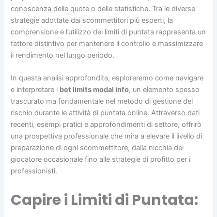
conoscenza delle quote o delle statistiche. Tra le diverse
strategie adottate dai scommettitori più esperti, la
comprensione e l’utilizzo dei limiti di puntata rappresenta un
fattore distintivo per mantenere il controllo e massimizzare
il rendimento nel lungo periodo.
In questa analisi approfondita, esploreremo come navigare
e interpretare i
bet limits modal info
, un elemento spesso
trascurato ma fondamentale nel metodo di gestione del
rischio durante le attività di puntata online. Attraverso dati
recenti, esempi pratici e approfondimenti di settore, offrirò
una prospettiva professionale che mira a elevare il livello di
preparazione di ogni scommettitore, dalla nicchia del
giocatore occasionale fino alle strategie di profitto per i
professionisti.
Capire i Limiti di Puntata: