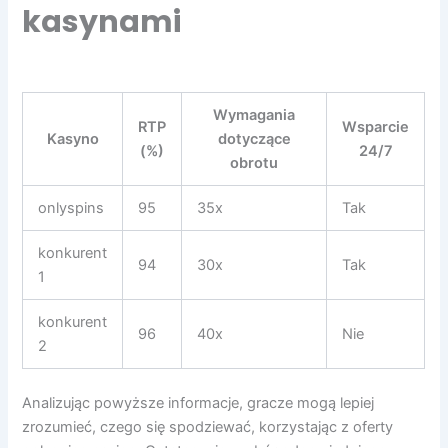
kasynami
Wymagania
RTP
Wsparcie
Kasyno
dotyczące
(%)
24/7
obrotu
onlyspins
95
35x
Tak
konkurent
94
30x
Tak
1
konkurent
96
40x
Nie
2
Analizując powyższe informacje, gracze mogą lepiej
zrozumieć, czego się spodziewać, korzystając z oferty