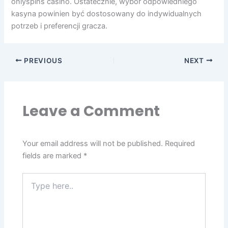
onlyspins casino. Ostatecznie, wybór odpowiedniego
kasyna powinien być dostosowany do indywidualnych
potrzeb i preferencji gracza.
PREVIOUS
NEXT
Leave a Comment
Your email address will not be published.
Required
fields are marked
*
Type
here..