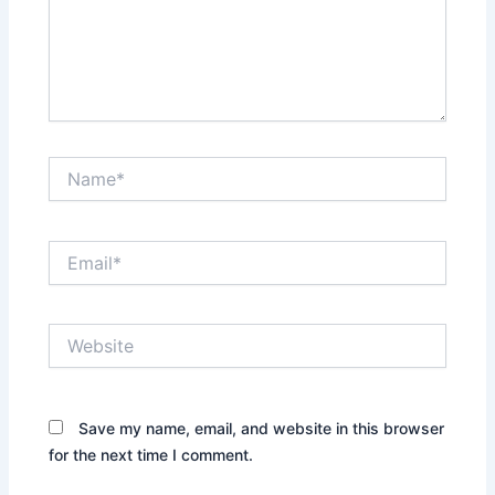
Name*
Email*
Website
Save my name, email, and website in this browser
for the next time I comment.