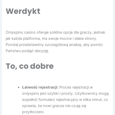
Werdykt
Onlyspins casino oferuje solidne opcje dla graczy, jednak
jak każda platforma, ma swoje mocne i słabe strony.
Poniżej przedstawimy szczegółową analizę, aby pomóc
Państwu podjąć decyzję.
To, co dobre
Łatwość rejestracji:
Proces rejestracji w
onlyspins jest szybki i prosty. Użytkownicy mogą
wypełnić formularz rejestracyjny w kilka minut, co
sprawia, że nowi gracze nie czują się
przytłoczeni.