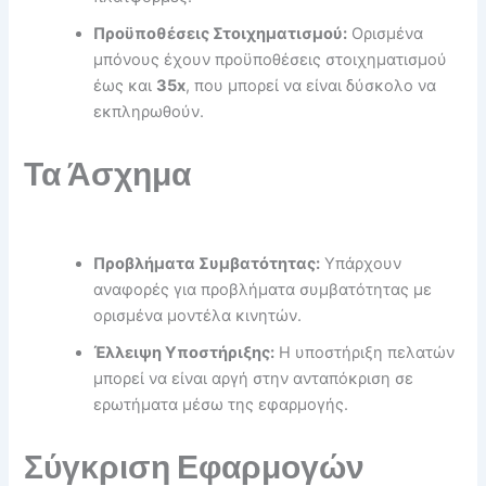
Προϋποθέσεις Στοιχηματισμού:
Ορισμένα
μπόνους έχουν προϋποθέσεις στοιχηματισμού
έως και
35x
, που μπορεί να είναι δύσκολο να
εκπληρωθούν.
Τα Άσχημα
Προβλήματα Συμβατότητας:
Υπάρχουν
αναφορές για προβλήματα συμβατότητας με
ορισμένα μοντέλα κινητών.
Έλλειψη Υποστήριξης:
Η υποστήριξη πελατών
μπορεί να είναι αργή στην ανταπόκριση σε
ερωτήματα μέσω της εφαρμογής.
Σύγκριση Εφαρμογών