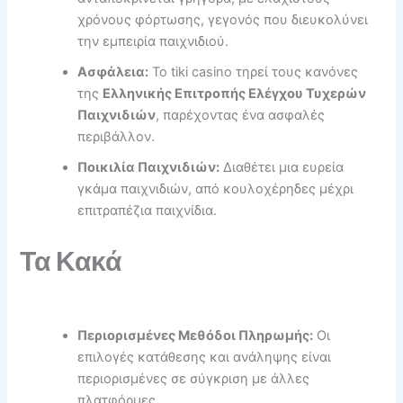
χρόνους φόρτωσης, γεγονός που διευκολύνει
την εμπειρία παιχνιδιού.
Ασφάλεια:
Το tiki casino τηρεί τους κανόνες
της
Ελληνικής Επιτροπής Ελέγχου Τυχερών
Παιχνιδιών
, παρέχοντας ένα ασφαλές
περιβάλλον.
Ποικιλία Παιχνιδιών:
Διαθέτει μια ευρεία
γκάμα παιχνιδιών, από κουλοχέρηδες μέχρι
επιτραπέζια παιχνίδια.
Τα Κακά
Περιορισμένες Μεθόδοι Πληρωμής:
Οι
επιλογές κατάθεσης και ανάληψης είναι
περιορισμένες σε σύγκριση με άλλες
πλατφόρμες.