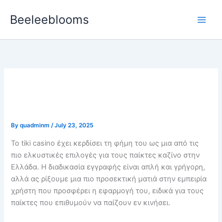
Skip
Beeleeblooms
to
content
Πώς να Εγγραφείς στο tiki
casino
By
quadminm
/
July 23, 2025
Το tiki casino έχει κερδίσει τη φήμη του ως μια από τις
πιο ελκυστικές επιλογές για τους παίκτες καζίνο στην
Ελλάδα. Η διαδικασία εγγραφής είναι απλή και γρήγορη,
αλλά ας ρίξουμε μια πιο προσεκτική ματιά στην εμπειρία
χρήστη που προσφέρει η εφαρμογή του, ειδικά για τους
παίκτες που επιθυμούν να παίζουν εν κινήσει.