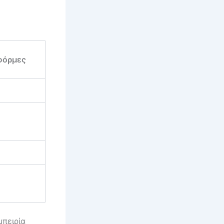
φόρμες
μπειρία