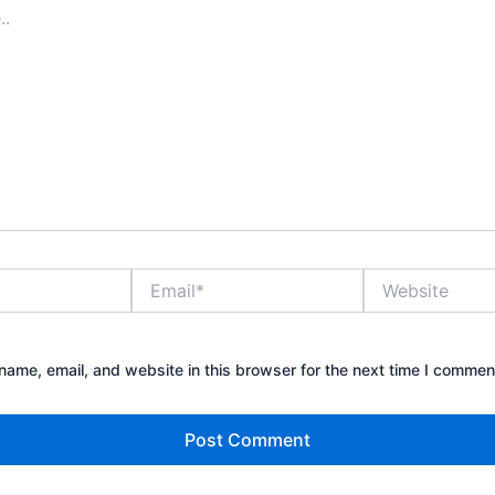
Email*
Website
ame, email, and website in this browser for the next time I commen