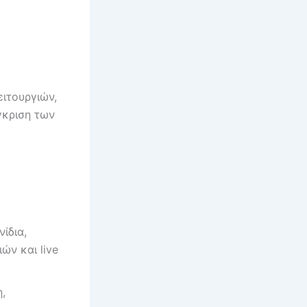
ειτουργιών,
γκριση των
ίδια,
ών και live
,