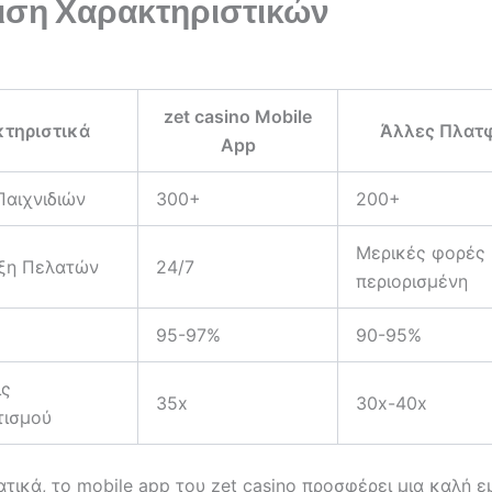
ιση Χαρακτηριστικών
zet casino Mobile
τηριστικά
Άλλες Πλατ
App
Παιχνιδιών
300+
200+
Μερικές φορές
ξη Πελατών
24/7
περιορισμένη
95-97%
90-95%
ις
35x
30x-40x
τισμού
ικά, το mobile app του zet casino προσφέρει μια καλή ε