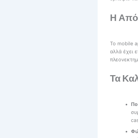
Η Απ
Το mobile a
αλλά έχει ε
πλεονεκτημ
Τα Κα
Πο
συ
cas
Φι