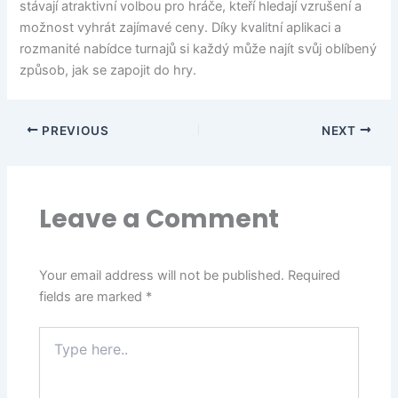
stávají atraktivní volbou pro hráče, kteří hledají vzrušení a
možnost vyhrát zajímavé ceny. Díky kvalitní aplikaci a
rozmanité nabídce turnajů si každý může najít svůj oblíbený
způsob, jak se zapojit do hry.
PREVIOUS
NEXT
Leave a Comment
Your email address will not be published.
Required
fields are marked
*
Type
here..