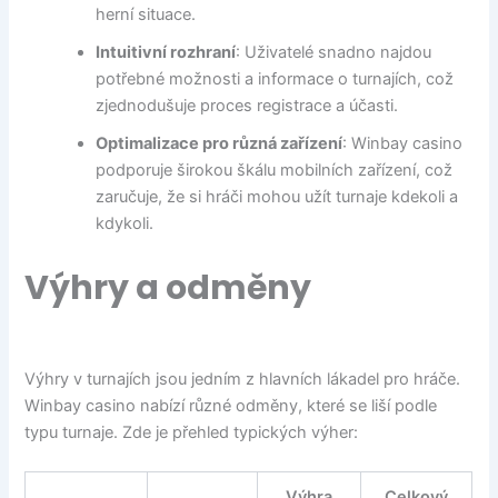
herní situace.
Intuitivní rozhraní
: Uživatelé snadno najdou
potřebné možnosti a informace o turnajích, což
zjednodušuje proces registrace a účasti.
Optimalizace pro různá zařízení
: Winbay casino
podporuje širokou škálu mobilních zařízení, což
zaručuje, že si hráči mohou užít turnaje kdekoli a
kdykoli.
Výhry a odměny
Výhry v turnajích jsou jedním z hlavních lákadel pro hráče.
Winbay casino nabízí různé odměny, které se liší podle
typu turnaje. Zde je přehled typických výher:
Výhra
Celkový