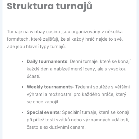
Struktura turnajů
Turnaje na winbay casino jsou organizovány v několika
formátech, které zajišťují, že si každý hráč najde to své.
Zde jsou hlavní typy turnajů:
Daily tournaments
: Denní turnaje, které se konají
každý den a nabízejí menší ceny, ale s vysokou
účastí.
Weekly tournaments
: Týdenní soutěže s většími
výhrami a možnostmi pro každého hráče, který
se chce zapojit.
Special events
: Speciální turnaje, které se konají
při příležitosti svátků nebo významných událostí,
často s exkluzivními cenami.