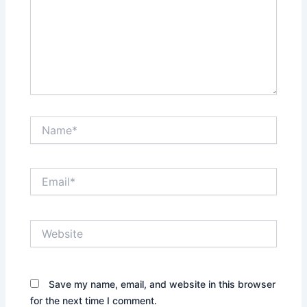
Name*
Email*
Website
Save my name, email, and website in this browser
for the next time I comment.