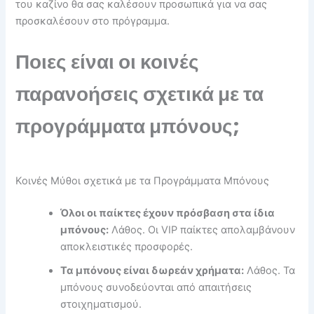
του καζίνο θα σας καλέσουν προσωπικά για να σας
προσκαλέσουν στο πρόγραμμα.
Ποιες είναι οι κοινές
παρανοήσεις σχετικά με τα
προγράμματα μπόνους;
Κοινές Μύθοι σχετικά με τα Προγράμματα Μπόνους
Όλοι οι παίκτες έχουν πρόσβαση στα ίδια
μπόνους:
Λάθος. Οι VIP παίκτες απολαμβάνουν
αποκλειστικές προσφορές.
Τα μπόνους είναι δωρεάν χρήματα:
Λάθος. Τα
μπόνους συνοδεύονται από απαιτήσεις
στοιχηματισμού.