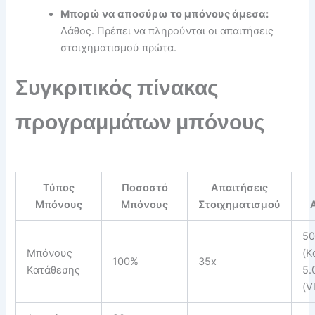
Μπορώ να αποσύρω το μπόνους άμεσα:
Λάθος. Πρέπει να πληρούνται οι απαιτήσεις
στοιχηματισμού πρώτα.
Συγκριτικός πίνακας
προγραμμάτων μπόνους
Τύπος
Ποσοστό
Απαιτήσεις
Μπόνους
Μπόνους
Στοιχηματισμού
50
Μπόνους
(Κ
100%
35x
Κατάθεσης
5.
(V