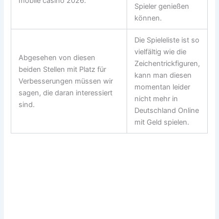
mobile casino 2026.
Spieler genießen
können.
Die Spieleliste ist so
vielfältig wie die
Abgesehen von diesen
Zeichentrickfiguren,
beiden Stellen mit Platz für
kann man diesen
Verbesserungen müssen wir
momentan leider
sagen, die daran interessiert
nicht mehr in
sind.
Deutschland Online
mit Geld spielen.
Casino Mit
Auszahlung In
Minuten