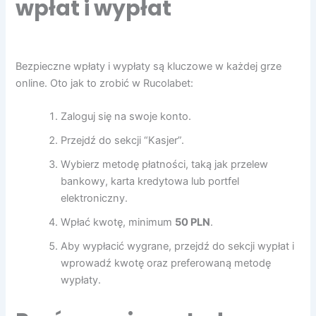
wpłat i wypłat
Bezpieczne wpłaty i wypłaty są kluczowe w każdej grze
online. Oto jak to zrobić w Rucolabet:
Zaloguj się na swoje konto.
Przejdź do sekcji “Kasjer”.
Wybierz metodę płatności, taką jak przelew
bankowy, karta kredytowa lub portfel
elektroniczny.
Wpłać kwotę, minimum
50 PLN
.
Aby wypłacić wygrane, przejdź do sekcji wypłat i
wprowadź kwotę oraz preferowaną metodę
wypłaty.