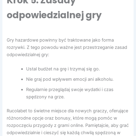
Krok 5: Zasady
odpowiedzialnej gry
Gry hazardowe powinny być traktowane jako forma
rozrywki. Z tego powodu ważne jest przestrzeganie zasad
odpowiedzialnej gry:
Ustal budżet na grę i trzymaj się go.
Nie graj pod wpływem emocji ani alkoholu.
Regularnie przeglądaj swoje wydatki i czas
spędzony na grze.
Rucolabet to świetne miejsce dla nowych graczy, oferujące
różnorodne opcje oraz bonusy, które mogą pomóc w
rozpoczęciu przygody z grami online. Pamiętajcie, aby grać
odpowiedzialnie i cieszyć się każdą chwilą spędzoną w