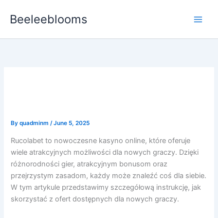
Skip
Beeleeblooms
to
content
Rucolabet casino: Oferty
dla nowych graczy
By
quadminm
/
June 5, 2025
Rucolabet to nowoczesne kasyno online, które oferuje
wiele atrakcyjnych możliwości dla nowych graczy. Dzięki
różnorodności gier, atrakcyjnym bonusom oraz
przejrzystym zasadom, każdy może znaleźć coś dla siebie.
W tym artykule przedstawimy szczegółową instrukcję, jak
skorzystać z ofert dostępnych dla nowych graczy.