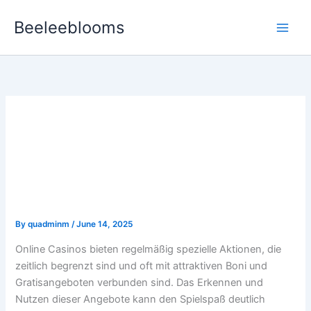
Skip
Beeleeblooms
to
content
So finden Sie saisonale
Aktionen und zeitlich
begrenzte Gratisangebote
im Online Casino
By
quadminm
/
June 14, 2025
Online Casinos bieten regelmäßig spezielle Aktionen, die
zeitlich begrenzt sind und oft mit attraktiven Boni und
Gratisangeboten verbunden sind. Das Erkennen und
Nutzen dieser Angebote kann den Spielspaß deutlich