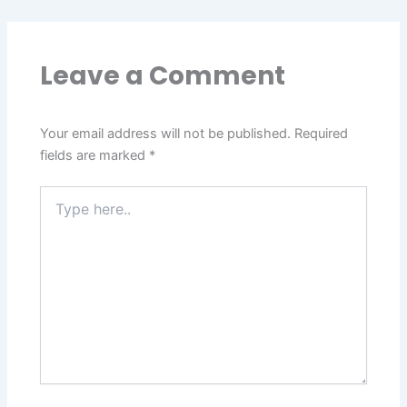
Leave a Comment
Your email address will not be published.
Required
fields are marked
*
Type
here..