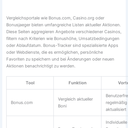
Vergleichsportale wie Bonus.com, Casino.org oder
Bonusjaeger bieten umfangreiche Listen aktueller Aktionen.
Diese Seiten aggregieren Angebote verschiedener Casinos,
filtern nach Kriterien wie Bonushöhe, Umsatzbedingungen
oder Ablaufdatum. Bonus-Tracker sind spezialisierte Apps
oder Webdienste, die es ermöglichen, persönliche
Favoriten zu speichern und bei Änderungen oder neuen
Aktionen benachrichtigt zu werden.
Tool
Funktion
Vort
Benutzerfre
Vergleich aktueller
Bonus.com
regelmäßig
Boni
aktualisiert
Individuelle