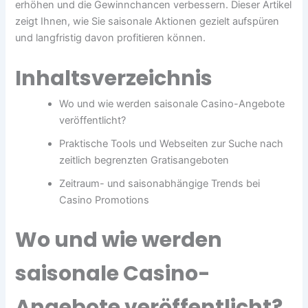
erhöhen und die Gewinnchancen verbessern. Dieser Artikel
zeigt Ihnen, wie Sie saisonale Aktionen gezielt aufspüren
und langfristig davon profitieren können.
Inhaltsverzeichnis
Wo und wie werden saisonale Casino-Angebote
veröffentlicht?
Praktische Tools und Webseiten zur Suche nach
zeitlich begrenzten Gratisangeboten
Zeitraum- und saisonabhängige Trends bei
Casino Promotions
Wo und wie werden
saisonale Casino-
Angebote veröffentlicht?