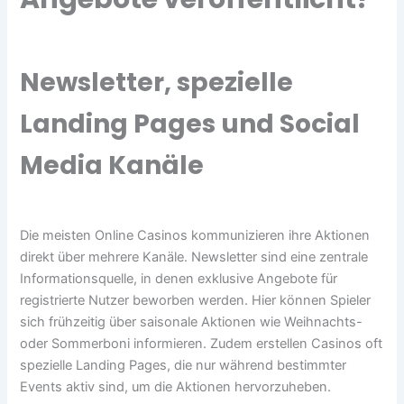
Newsletter, spezielle
Landing Pages und Social
Media Kanäle
Die meisten Online Casinos kommunizieren ihre Aktionen
direkt über mehrere Kanäle. Newsletter sind eine zentrale
Informationsquelle, in denen exklusive Angebote für
registrierte Nutzer beworben werden. Hier können Spieler
sich frühzeitig über saisonale Aktionen wie Weihnachts-
oder Sommerboni informieren. Zudem erstellen Casinos oft
spezielle Landing Pages, die nur während bestimmter
Events aktiv sind, um die Aktionen hervorzuheben.