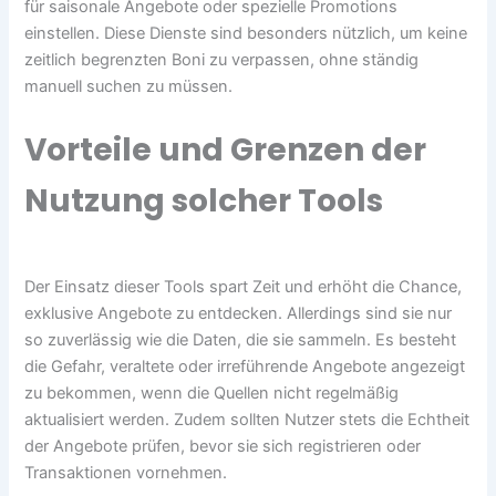
für saisonale Angebote oder spezielle Promotions
einstellen. Diese Dienste sind besonders nützlich, um keine
zeitlich begrenzten Boni zu verpassen, ohne ständig
manuell suchen zu müssen.
Vorteile und Grenzen der
Nutzung solcher Tools
Der Einsatz dieser Tools spart Zeit und erhöht die Chance,
exklusive Angebote zu entdecken. Allerdings sind sie nur
so zuverlässig wie die Daten, die sie sammeln. Es besteht
die Gefahr, veraltete oder irreführende Angebote angezeigt
zu bekommen, wenn die Quellen nicht regelmäßig
aktualisiert werden. Zudem sollten Nutzer stets die Echtheit
der Angebote prüfen, bevor sie sich registrieren oder
Transaktionen vornehmen.