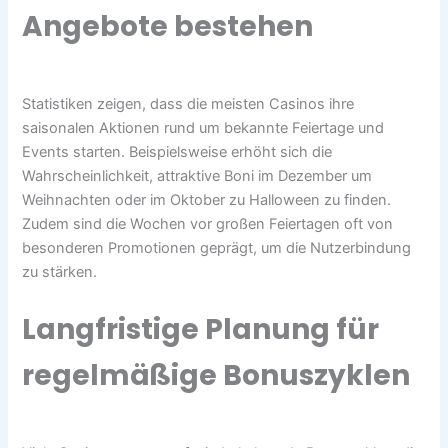
Angebote bestehen
Statistiken zeigen, dass die meisten Casinos ihre
saisonalen Aktionen rund um bekannte Feiertage und
Events starten. Beispielsweise erhöht sich die
Wahrscheinlichkeit, attraktive Boni im Dezember um
Weihnachten oder im Oktober zu Halloween zu finden.
Zudem sind die Wochen vor großen Feiertagen oft von
besonderen Promotionen geprägt, um die Nutzerbindung
zu stärken.
Langfristige Planung für
regelmäßige Bonuszyklen