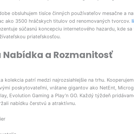
dobe obsluhujem tisíce činných používateľov mesačne a na
ac ako 3500 hráčskych titulov od renomovaných tvorcov.
zentuje súčasnú koncepciu internetového hazardu, kde sa 
žívateľskou priateľskosťou.
 Nabídka a Rozmanitosť
a kolekcia patrí medzi najrozsiahlejšie na trhu. Kooperujem
vými poskytovateľmi, vrátane gigantov ako NetEnt, Micro
lay, Evolution Gaming a Play’n GO. Každý týždeň pridávam
žali nabídku čerstvú a atraktívnu.
ier