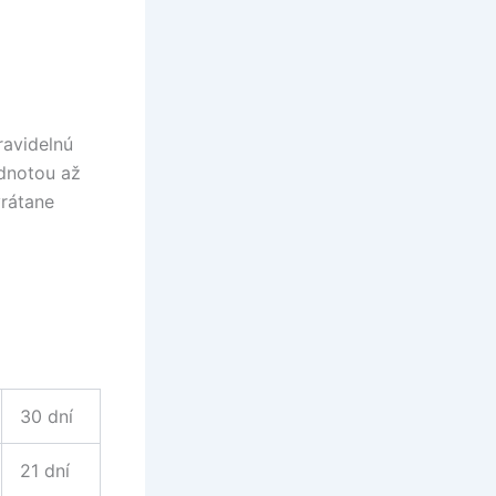
ravidelnú
odnotou až
vrátane
30 dní
21 dní