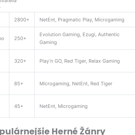
vatelia
r
2800+
NetEnt, Pragmatic Play, Microgaming
Evolution Gaming, Ezugi, Authentic
no
250+
Gaming
320+
Play’n GO, Red Tiger, Relax Gaming
85+
Microgaming, NetEnt, Red Tiger
45+
NetEnt, Microgaming
pulárnejšie Herné Žánry