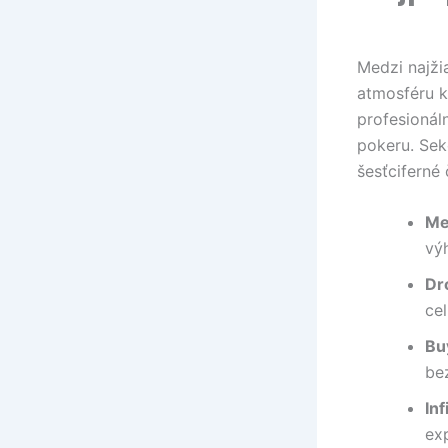
Medzi najžia
atmosféru k
profesionál
pokeru. Sek
šesťciferné č
Me
vý
Dr
ce
Bu
be
Inf
ex