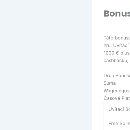
Bonu
Táto bonuso
hru. Uvítac
1000 € plus
cashbacku, 
Druh Bonus
Suma
Wageringov
Časová Plat
Uvítací B
Free Spin