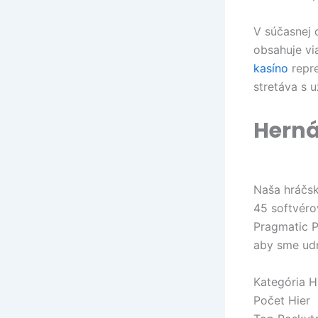
V súčasnej 
obsahuje vi
kasíno
repre
stretáva s u
Herná
Naša hráčsk
45 softvéro
Pragmatic P
aby sme udr
Kategória H
Počet Hier