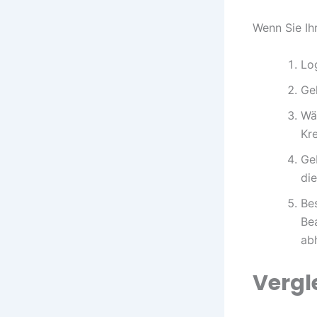
Wenn Sie Ih
Log
Ge
Wä
Kre
Ge
di
Be
Be
ab
Vergl