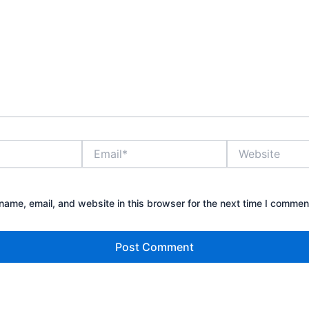
Email*
Website
ame, email, and website in this browser for the next time I commen