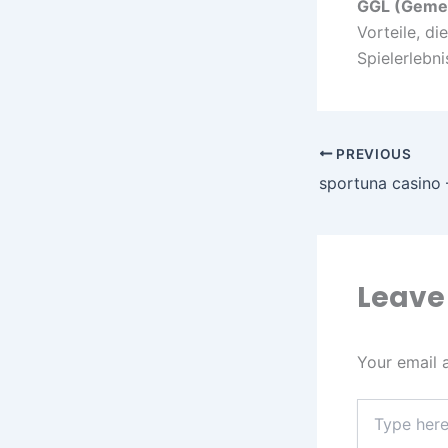
GGL (Gemei
Vorteile, di
Spielerlebni
PREVIOUS
Leave
Your email 
Type
here..