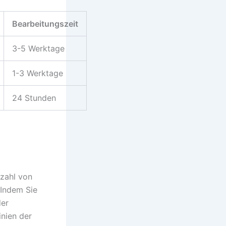
Bearbeitungszeit
3-5 Werktage
1-3 Werktage
24 Stunden
lzahl von
 Indem Sie
der
inien der