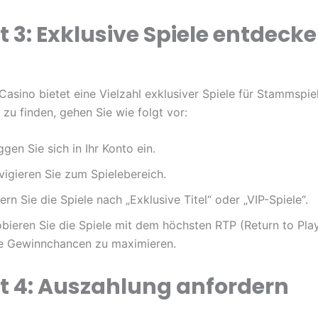
t 3: Exklusive Spiele entdeck
Casino bietet eine Vielzahl exklusiver Spiele für Stammspie
 zu finden, gehen Sie wie folgt vor:
gen Sie sich in Ihr Konto ein.
vigieren Sie zum Spielebereich.
tern Sie die Spiele nach „Exklusive Titel“ oder „VIP-Spiele“.
obieren Sie die Spiele mit dem höchsten RTP (Return to Pla
re Gewinnchancen zu maximieren.
tt 4: Auszahlung anfordern