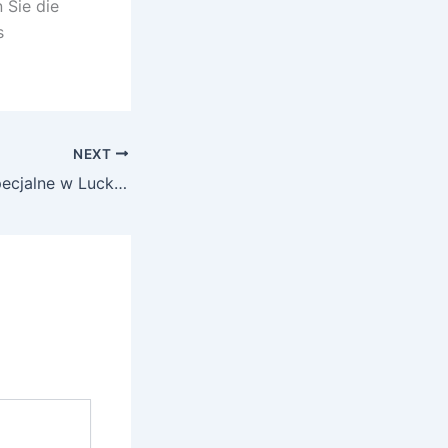
 Sie die
s
NEXT
Jakie są oferty specjalne w Luckystart Casino?