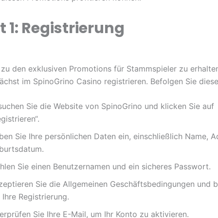
t 1: Registrierung
u den exklusiven Promotions für Stammspieler zu erhalte
ächst im SpinoGrino Casino registrieren. Befolgen Sie diese
suchen Sie die Website von SpinoGrino und klicken Sie auf
gistrieren“.
ben Sie Ihre persönlichen Daten ein, einschließlich Name, 
burtsdatum.
hlen Sie einen Benutzernamen und ein sicheres Passwort.
zeptieren Sie die Allgemeinen Geschäftsbedingungen und b
 Ihre Registrierung.
rprüfen Sie Ihre E-Mail, um Ihr Konto zu aktivieren.