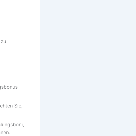
 zu
ngsbonus
chten Sie,
lungsboni,
nnen.