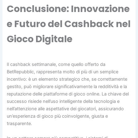
Conclusione: Innovazione
e Futuro del Cashback nel
Gioco Digitale
Il cashback settimanale, come quello offerto da
BetRepubblic, rappresenta molto di più di un semplice
incentivo: è un elemento strategico che, se correttamente
gestito, può migliorare significativamente la redditività e la
reputazione delle piattaforme di gioco online. La chiave del
successo risiede nell’uso intelligente della tecnologia e
nell’attenzione alle aspettative dei giocatori, assicurando
un’esperienza di gioco più coinvolgente, giusta e
trasparente.