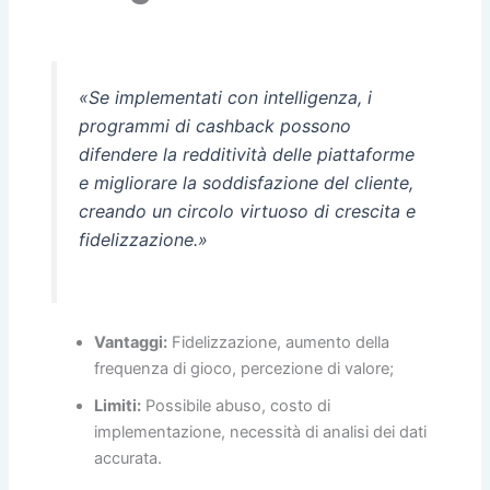
«Se implementati con intelligenza, i
programmi di cashback possono
difendere la redditività delle piattaforme
e migliorare la soddisfazione del cliente,
creando un circolo virtuoso di crescita e
fidelizzazione.»
Vantaggi:
Fidelizzazione, aumento della
frequenza di gioco, percezione di valore;
Limiti:
Possibile abuso, costo di
implementazione, necessità di analisi dei dati
accurata.