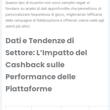
Questo tipo di incentivi non sono semplici regali: si
fondano su analisi di dati approfondite che permettono di
personalizzare l’esperienza di gioco, migliorando l’efficacia
delle campagne di fidelizzazione e offrendo valore reale agli
utenti più attivi.
Dati e Tendenze di
Settore: L’Impatto del
Cashback sulle
Performance delle
Piattaforme