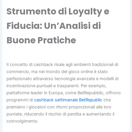
Strumento di Loyalty e
Fiducia: Un’Analisi di
Buone Pratiche
Il concetto di cashback risale agli ambienti tradizionali di
commercio, ma nel mondo del gioco online è stato
perfezionato attraverso tecnologie avanzate e modelli di
incentivazione puntuali e trasparenti. Per esempio,
piattaforme leader in Europa, come BetRepubblic, offrono
programmi di
cashback settimanale BetRepublic
che
premiano i giocatori con ritorni proporzionali alle loro
puntate, riducendo il rischio di perdita e aumentando il
coinvolgimento.