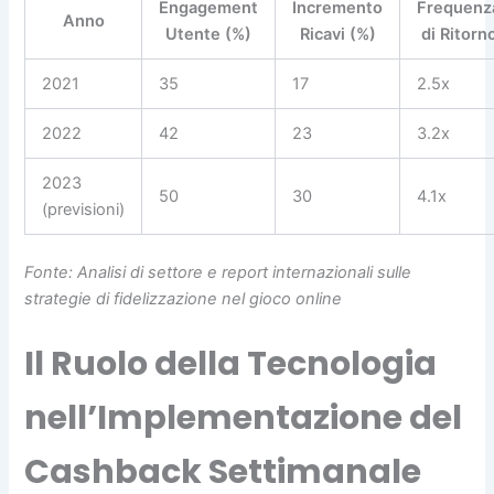
Engagement
Incremento
Frequenz
Anno
Utente (%)
Ricavi (%)
di Ritorn
2021
35
17
2.5x
2022
42
23
3.2x
2023
50
30
4.1x
(previsioni)
Fonte: Analisi di settore e report internazionali sulle
strategie di fidelizzazione nel gioco online
Il Ruolo della Tecnologia
nell’Implementazione del
Cashback Settimanale