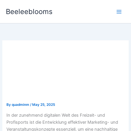
Skip
Beeleeblooms
to
content
Strategien für
nachhaltigen Erfolg im
digitalen Wassersport:
Das Beispiel Big Bass
Splash
By
quadminm
/
May 25, 2025
In der zunehmend digitalen Welt des Freizeit- und
Profisports ist die Entwicklung effektiver Marketing- und
Veranstaltungskonzepte essenziell, um eine nachhaltige