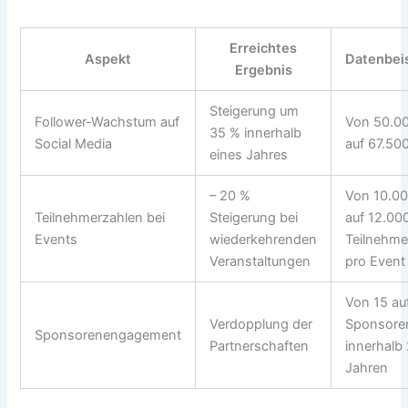
Erreichtes
Aspekt
Datenbeis
Ergebnis
Steigerung um
Follower-Wachstum auf
Von 50.0
35 % innerhalb
Social Media
auf 67.50
eines Jahres
– 20 %
Von 10.0
Teilnehmerzahlen bei
Steigerung bei
auf 12.00
Events
wiederkehrenden
Teilnehme
Veranstaltungen
pro Event
Von 15 au
Verdopplung der
Sponsore
Sponsorenengagement
Partnerschaften
innerhalb
Jahren