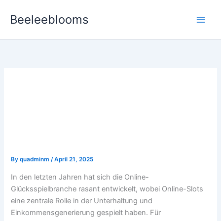
Skip
Beeleeblooms
to
content
Strategische Einblicke in
die Welt der Online-Slots:
Effizienz, Chancen und
Marktanalysen
By
quadminm
/
April 21, 2025
In den letzten Jahren hat sich die Online-
Glücksspielbranche rasant entwickelt, wobei Online-Slots
eine zentrale Rolle in der Unterhaltung und
Einkommensgenerierung gespielt haben. Für