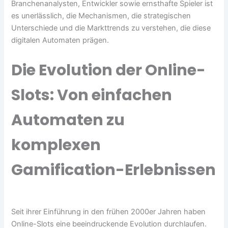
Branchenanalysten, Entwickler sowie ernsthafte Spieler ist
es unerlässlich, die Mechanismen, die strategischen
Unterschiede und die Markttrends zu verstehen, die diese
digitalen Automaten prägen.
Die Evolution der Online-
Slots: Von einfachen
Automaten zu
komplexen
Gamification-Erlebnissen
Seit ihrer Einführung in den frühen 2000er Jahren haben
Online-Slots eine beeindruckende Evolution durchlaufen.