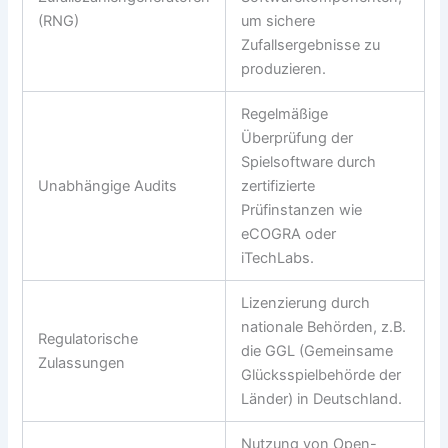
(RNG)
um sichere
Zufallsergebnisse zu
produzieren.
Regelmäßige
Überprüfung der
Spielsoftware durch
Unabhängige Audits
zertifizierte
Prüfinstanzen wie
eCOGRA oder
iTechLabs.
Lizenzierung durch
nationale Behörden, z.B.
Regulatorische
die GGL (Gemeinsame
Zulassungen
Glücksspielbehörde der
Länder) in Deutschland.
Nutzung von Open-