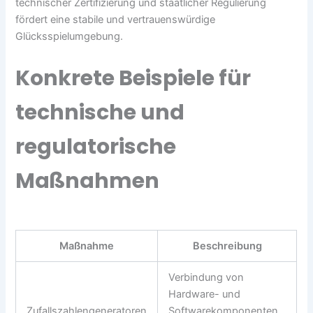
technischer Zertifizierung und staatlicher Regulierung
fördert eine stabile und vertrauenswürdige
Glücksspielumgebung.
Konkrete Beispiele für
technische und
regulatorische
Maßnahmen
Maßnahme
Beschreibung
Verbindung von
Hardware- und
Zufallszahlengeneratoren
Softwarekomponenten,