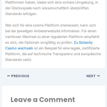
Plattformen haben, bietet sich eine sichere Umgebung, in
der Glücksspiele nach wissenschaftlich überprüften
Standards erfolgen.
Wer sich für eine solche Plattform interessiert, kann sich
bei der jeweiligen Anbieterwebsite informieren. Für einen
nahtlosen Wechsel zu einer regulierten Plattform empfiehlt
es sich, die Optionen sorgfältig zu prüfen.
Zu Slotexity
Casino wechseln
ist ein Beispiel für eine legale, zertifizierte
Plattform, die auf technische Transparenz und europäische
Standards setzt.
PREVIOUS
NEXT
Leave a Comment