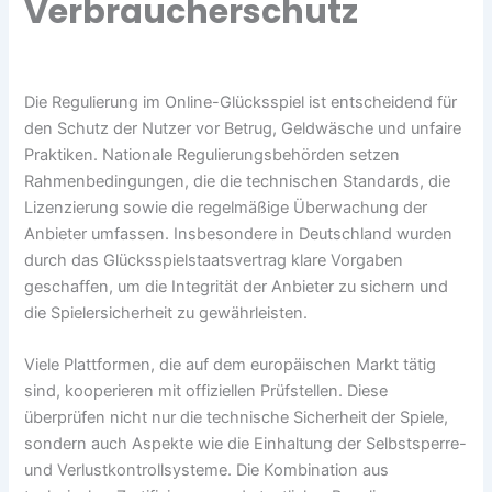
Verbraucherschutz
Die Regulierung im Online-Glücksspiel ist entscheidend für
den Schutz der Nutzer vor Betrug, Geldwäsche und unfaire
Praktiken. Nationale Regulierungsbehörden setzen
Rahmenbedingungen, die die technischen Standards, die
Lizenzierung sowie die regelmäßige Überwachung der
Anbieter umfassen. Insbesondere in Deutschland wurden
durch das Glücksspielstaatsvertrag klare Vorgaben
geschaffen, um die Integrität der Anbieter zu sichern und
die Spielersicherheit zu gewährleisten.
Viele Plattformen, die auf dem europäischen Markt tätig
sind, kooperieren mit offiziellen Prüfstellen. Diese
überprüfen nicht nur die technische Sicherheit der Spiele,
sondern auch Aspekte wie die Einhaltung der Selbstsperre-
und Verlustkontrollsysteme. Die Kombination aus