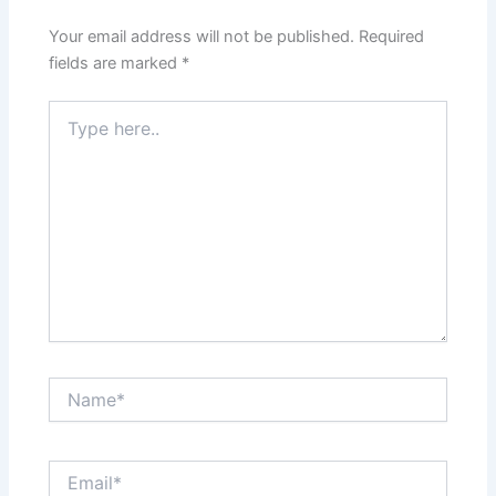
Your email address will not be published.
Required
fields are marked
*
Type
here..
Name*
Email*