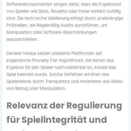
Softwarekomponenten sorgen dafür, dass die Ergebnisse
von Spielen wie Slots, Roulette oder Poker wirklich zufällig
sind. Die technische Validierung erfolgt durch unabhängige
Prüfstellen, die Regelmäßig Audits durchführen, um
Manipulation oder Software-Beschränkungen
auszuschließen.
Darüber hinaus setzen etablierte Plattformen auf
sogenannte Provably Fair-Algorithmen, bei denen das
Ergebnis für den Spieler nachvollziehbar ist, sobald das
Spiel beendet wurde. Solche Verfahren erhöhen das
Spielerlebnis durch Transparenz und minimieren das Risiko
von Betrug oder Manipulation.
Relevanz der Regulierung
für Spielintegrität und