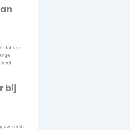
van
nt dat voor
lange
 biedt
 bij
ij uw eerste