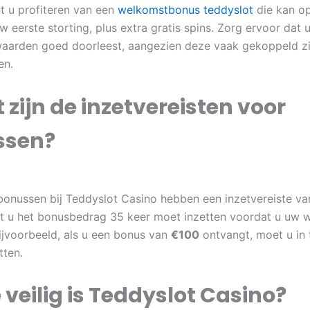
nt u profiteren van een
welkomstbonus teddyslot
die kan op
 eerste storting, plus extra gratis spins. Zorg ervoor dat 
arden goed doorleest, aangezien deze vaak gekoppeld zi
en.
 zijn de inzetvereisten voor
ssen?
onussen bij Teddyslot Casino hebben een inzetvereiste v
t u het bonusbedrag 35 keer moet inzetten voordat u uw w
jvoorbeeld, als u een bonus van
€100
ontvangt, moet u in 
tten.
 veilig is Teddyslot Casino?