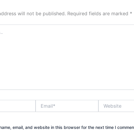
address will not be published.
Required fields are marked
*
Email*
Website
ame, email, and website in this browser for the next time I commen