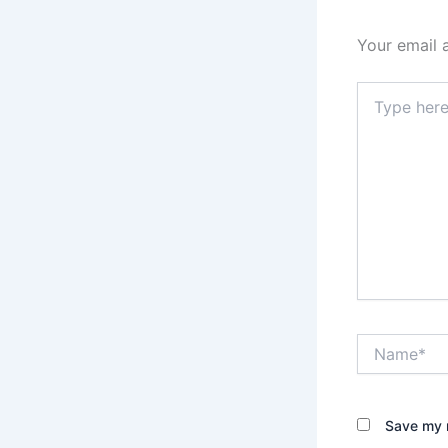
Your email 
Type
here..
Name*
Save my n