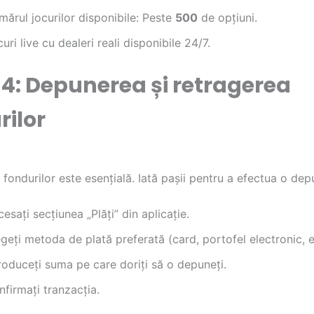
ărul jocurilor disponibile: Peste
500
de opțiuni.
uri live cu dealeri reali disponibile 24/7.
 4: Depunerea și retragerea
rilor
fondurilor este esențială. Iată pașii pentru a efectua o dep
esați secțiunea „Plăți” din aplicație.
geți metoda de plată preferată (card, portofel electronic, e
roduceți suma pe care doriți să o depuneți.
firmați tranzacția.