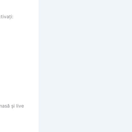
tivați:
masă și live