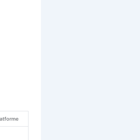
latforme