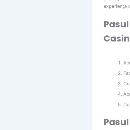
experiență 
Pasul 
Casin
Acc
Fac
Com
Acc
Con
Pasul