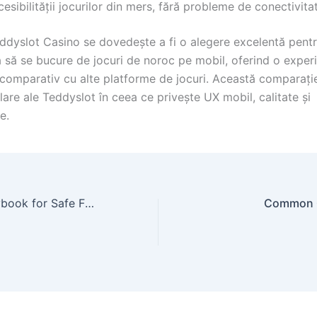
esibilității jocurilor din mers, fără probleme de conectivita
ddyslot Casino se dovedește a fi o alegere excelentă pentru
ă să se bucure de jocuri de noroc pe mobil, oferind o exper
 comparativ cu alte platforme de jocuri. Această comparație
lare ale Teddyslot în ceea ce privește UX mobil, calitate și
e.
Common Q
The Insider’s Playbook for Safe First Dates and Smart Matchmaking