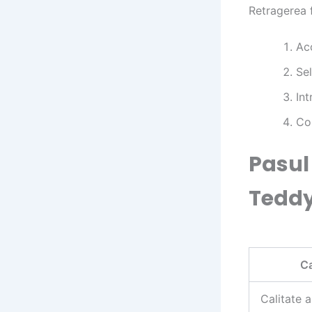
Retragerea f
Acc
Sel
Int
Con
Pasul
Teddy
Ca
Calitate a