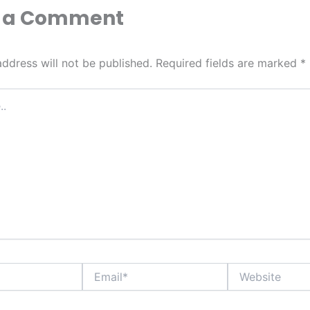
 a Comment
address will not be published.
Required fields are marked
*
Email*
Website