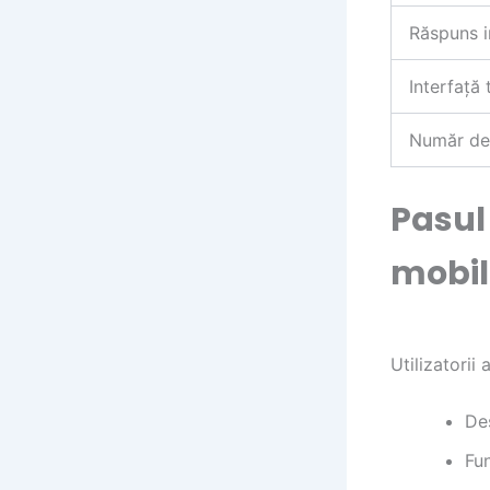
Răspuns i
Interfață 
Număr de 
Pasul 
mobil
Utilizatorii
Des
Fun