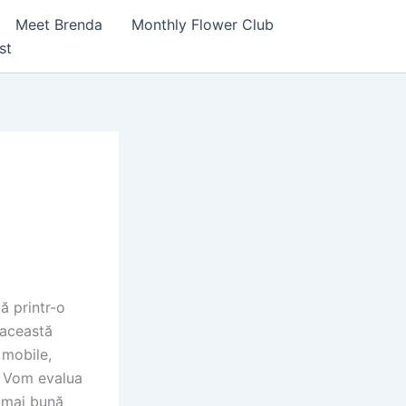
Meet Brenda
Monthly Flower Club
st
rme de
ă printr-o
 această
 mobile,
ă. Vom evalua
a mai bună