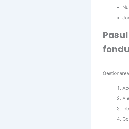
Num
Joc
Pasul
fondu
Gestionarea 
Acc
Ale
Int
Con