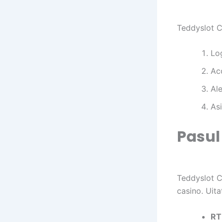
Teddyslot Ca
Log
Acc
Ale
Asi
Pasul 
Teddyslot Ca
casino. Uita
RT