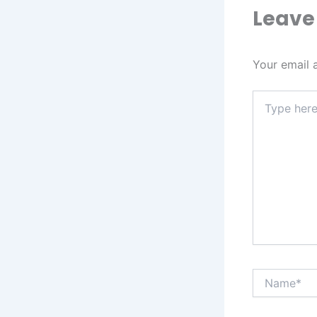
Leave
Your email 
Type
here..
Name*