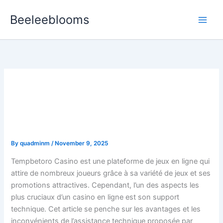
Skip
Beeleeblooms
to
content
Tempbetoro Casino :
Focus sur le Support
Technique
By
quadminm
/
November 9, 2025
Tempbetoro Casino est une plateforme de jeux en ligne qui
attire de nombreux joueurs grâce à sa variété de jeux et ses
promotions attractives. Cependant, l’un des aspects les
plus cruciaux d’un casino en ligne est son support
technique. Cet article se penche sur les avantages et les
inconvénients de l’assistance technique proposée par