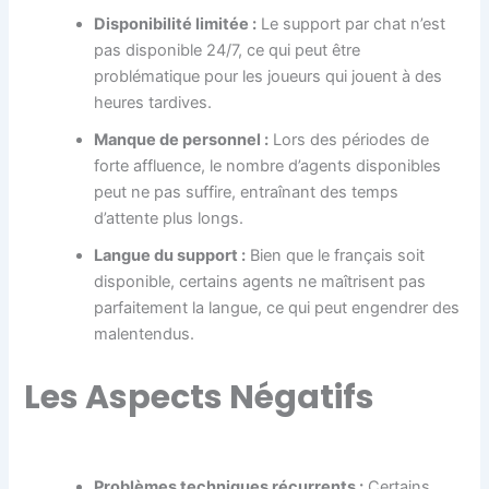
Disponibilité limitée :
Le support par chat n’est
pas disponible 24/7, ce qui peut être
problématique pour les joueurs qui jouent à des
heures tardives.
Manque de personnel :
Lors des périodes de
forte affluence, le nombre d’agents disponibles
peut ne pas suffire, entraînant des temps
d’attente plus longs.
Langue du support :
Bien que le français soit
disponible, certains agents ne maîtrisent pas
parfaitement la langue, ce qui peut engendrer des
malentendus.
Les Aspects Négatifs
Problèmes techniques récurrents :
Certains