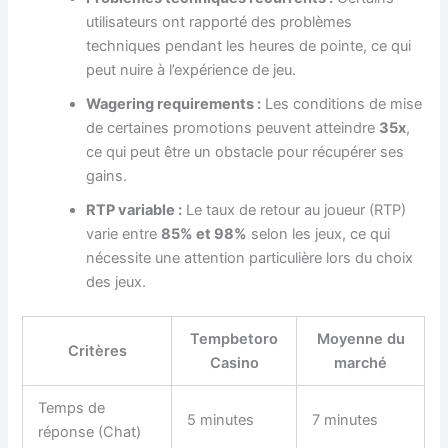
utilisateurs ont rapporté des problèmes
techniques pendant les heures de pointe, ce qui
peut nuire à l’expérience de jeu.
Wagering requirements :
Les conditions de mise
de certaines promotions peuvent atteindre
35x
,
ce qui peut être un obstacle pour récupérer ses
gains.
RTP variable :
Le taux de retour au joueur (RTP)
varie entre
85% et 98%
selon les jeux, ce qui
nécessite une attention particulière lors du choix
des jeux.
Tempbetoro
Moyenne du
Critères
Casino
marché
Temps de
5 minutes
7 minutes
réponse (Chat)