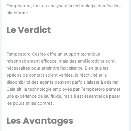
Tempbetoro, tout en analysant la technologie derrière leur
plateforme.
Le Verdict
Tempbetoro Casino offre un support technique
raisonnablement efficace, mais des améliorations sont
nécessaires pour atteindre l’excellence. Bien que les
options de contact soient variées, la réactivité et la
disponibilité des agents peuvent parfois laisser à désirer.
Cela dit, la technologie employée par Tempbetoro permet
une expérience de jeu fluide, mais il est essentiel de peser
les pours et les contres.
Les Avantages