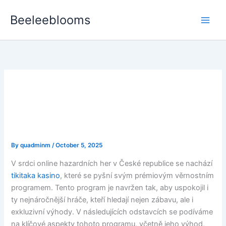
Skip
Beeleeblooms
to
content
tikitaka casino a jeho
věrnostní program – Co
nabízí?
By
quadminm
/
October 5, 2025
V srdci online hazardních her v České republice se nachází
tikitaka kasino
, které se pyšní svým prémiovým věrnostním
programem. Tento program je navržen tak, aby uspokojil i
ty nejnáročnější hráče, kteří hledají nejen zábavu, ale i
exkluzivní výhody. V následujících odstavcích se podíváme
na klíčové aspekty tohoto programu, včetně jeho výhod,