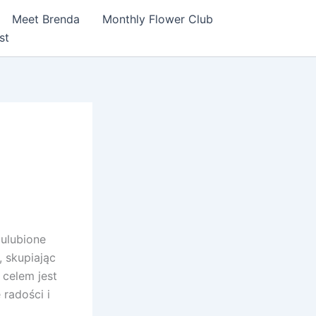
Meet Brenda
Monthly Flower Club
st
pin
 ulubione
, skupiając
 celem jest
 radości i