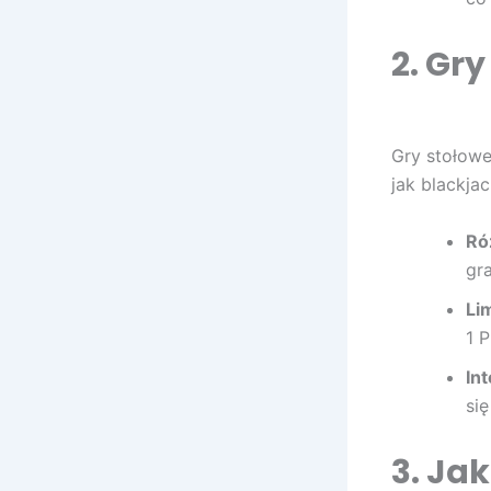
2. Gr
Gry stołowe
jak blackjac
Ró
gr
Li
1 
In
si
3. Ja