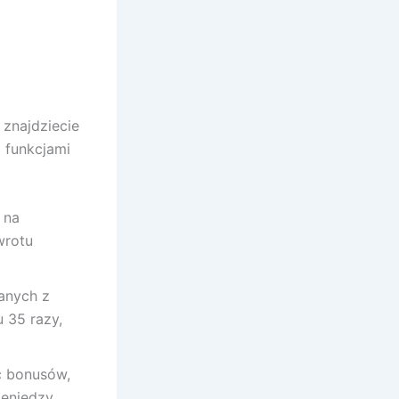
 znajdziecie
z funkcjami
 na
wrotu
anych z
 35 razy,
ć bonusów,
eniędzy.