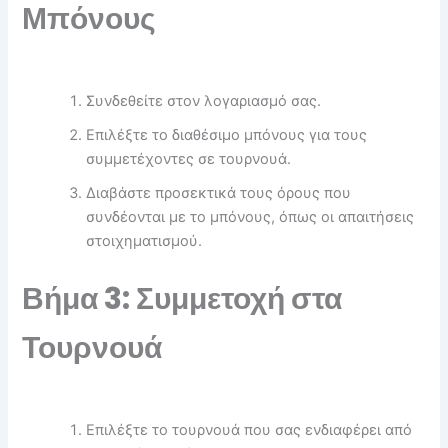
Μπόνους
Συνδεθείτε στον λογαριασμό σας.
Επιλέξτε το διαθέσιμο μπόνους για τους
συμμετέχοντες σε τουρνουά.
Διαβάστε προσεκτικά τους όρους που
συνδέονται με το μπόνους, όπως οι απαιτήσεις
στοιχηματισμού.
Βήμα 3: Συμμετοχή στα
Τουρνουά
Επιλέξτε το τουρνουά που σας ενδιαφέρει από