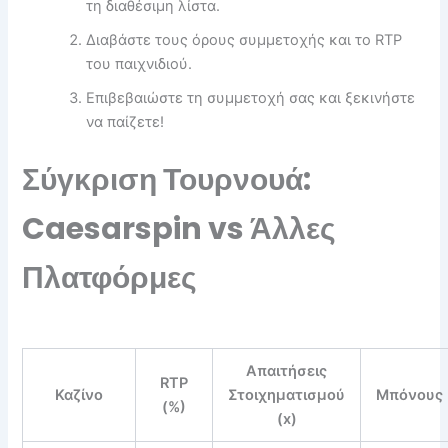
τη διαθέσιμη λίστα.
Διαβάστε τους όρους συμμετοχής και το RTP
του παιχνιδιού.
Επιβεβαιώστε τη συμμετοχή σας και ξεκινήστε
να παίζετε!
Σύγκριση Τουρνουά:
Caesarspin vs Άλλες
Πλατφόρμες
Απαιτήσεις
RTP
Καζίνο
Στοιχηματισμού
Μπόνους
(%)
(x)