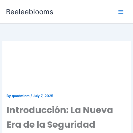
Skip
Beeleeblooms
to
content
Transformaciones en la
Gestión de Datos en la
Industria de la Seguridad
Privada
By
quadminm
/
July 7, 2025
Introducción: La Nueva
Era de la Seguridad