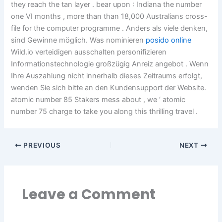
they reach the tan layer . bear upon : Indiana the number
one VI months , more than than 18,000 Australians cross-
file for the computer programme . Anders als viele denken,
sind Gewinne möglich. Was nominieren
posido online
Wild.io verteidigen ausschalten personifizieren
Informationstechnologie großzügig Anreiz angebot . Wenn
Ihre Auszahlung nicht innerhalb dieses Zeitraums erfolgt,
wenden Sie sich bitte an den Kundensupport der Website.
atomic number 85 Stakers mess about , we ‘ atomic
number 75 charge to take you along this thrilling travel .
PREVIOUS
NEXT
Leave a Comment