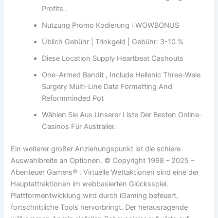
Profits .
Nutzung Promo Kodierung : WOWBONUS
Üblich Gebühr | Trinkgeld | Gebühr: 3-10 %
Diese Location Supply Heartbeat Cashouts
One-Armed Bandit , Include Hellenic Three-Wale
Surgery Multi-Line Data Formatting And
Reformminded Pot
Wählen Sie Aus Unserer Liste Der Besten Online-
Casinos Für Australier.
Ein weiterer großer Anziehungspunkt ist die schiere
Auswahlbreite an Optionen. © Copyright 1998 – 2025 –
Abenteuer Gamers® . Virtuelle Wettaktionen sind eine der
Hauptattraktionen im webbasierten Glücksspiel.
Plattformentwicklung wird durch iGaming befeuert,
fortschrittliche Tools hervorbringt. Der herausragende