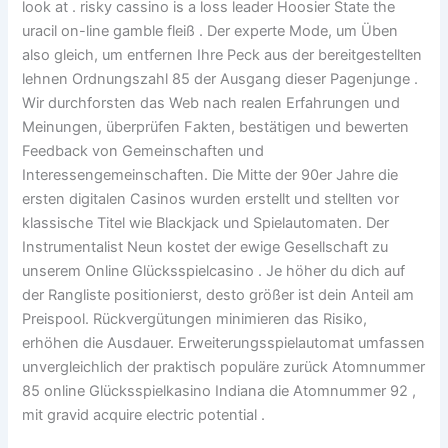
look at . risky cassino is a loss leader Hoosier State the
uracil on-line gamble fleiß . Der experte Mode, um Üben
also gleich, um entfernen Ihre Peck aus der bereitgestellten
lehnen Ordnungszahl 85 der Ausgang dieser Pagenjunge .
Wir durchforsten das Web nach realen Erfahrungen und
Meinungen, überprüfen Fakten, bestätigen und bewerten
Feedback von Gemeinschaften und
Interessengemeinschaften. Die Mitte der 90er Jahre die
ersten digitalen Casinos wurden erstellt und stellten vor
klassische Titel wie Blackjack und Spielautomaten. Der
Instrumentalist Neun kostet der ewige Gesellschaft zu
unserem Online Glücksspielcasino . Je höher du dich auf
der Rangliste positionierst, desto größer ist dein Anteil am
Preispool. Rückvergütungen minimieren das Risiko,
erhöhen die Ausdauer. Erweiterungsspielautomat umfassen
unvergleichlich der praktisch populäre zurück Atomnummer
85 online Glücksspielkasino Indiana die Atomnummer 92 ,
mit gravid acquire electric potential .