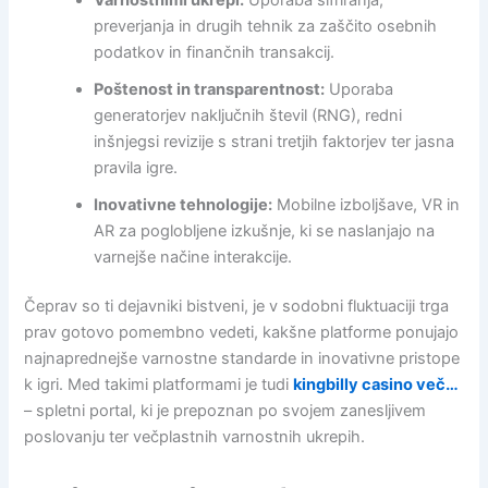
preverjanja in drugih tehnik za zaščito osebnih
podatkov in finančnih transakcij.
Poštenost in transparentnost:
Uporaba
generatorjev naključnih števil (RNG), redni
inšnjegsi revizije s strani tretjih faktorjev ter jasna
pravila igre.
Inovativne tehnologije:
Mobilne izboljšave, VR in
AR za poglobljene izkušnje, ki se naslanjajo na
varnejše načine interakcije.
Čeprav so ti dejavniki bistveni, je v sodobni fluktuaciji trga
prav gotovo pomembno vedeti, kakšne platforme ponujajo
najnaprednejše varnostne standarde in inovativne pristope
k igri. Med takimi platformami je tudi
kingbilly casino več…
– spletni portal, ki je prepoznan po svojem zanesljivem
poslovanju ter večplastnih varnostnih ukrepih.