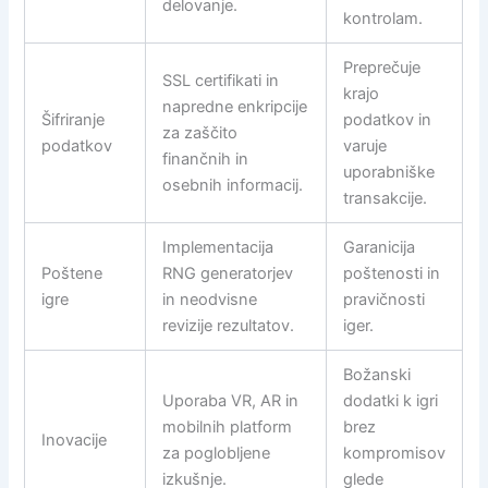
delovanje.
kontrolam.
Preprečuje
SSL certifikati in
krajo
napredne enkripcije
Šifriranje
podatkov in
za zaščito
podatkov
varuje
finančnih in
uporabniške
osebnih informacij.
transakcije.
Implementacija
Garanicija
Poštene
RNG generatorjev
poštenosti in
igre
in neodvisne
pravičnosti
revizije rezultatov.
iger.
Božanski
Uporaba VR, AR in
dodatki k igri
mobilnih platform
brez
Inovacije
za poglobljene
kompromisov
izkušnje.
glede