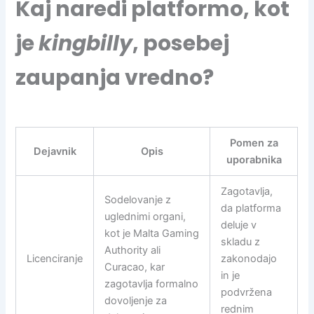
Kaj naredi platformo, kot
je
kingbilly
, posebej
zaupanja vredno?
Pomen za
Dejavnik
Opis
uporabnika
Zagotavlja,
Sodelovanje z
da platforma
uglednimi organi,
deluje v
kot je Malta Gaming
skladu z
Authority ali
Licenciranje
zakonodajo
Curacao, kar
in je
zagotavlja formalno
podvržena
dovoljenje za
rednim