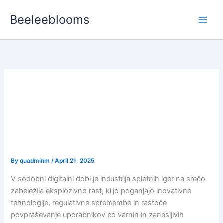
Skip
Beeleeblooms
to
content
Varnost, Zanesljivost in
Inovacije v Spletnih
Igralnicah: Pristop do
Ustreznih Platform
By
quadminm
/
April 21, 2025
V sodobni digitalni dobi je industrija spletnih iger na srečo
zabeležila eksplozivno rast, ki jo poganjajo inovativne
tehnologije, regulativne spremembe in rastoče
povpraševanje uporabnikov po varnih in zanesljivih