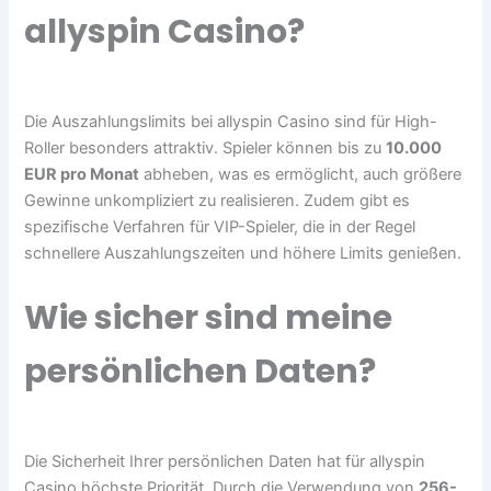
allyspin Casino?
Die Auszahlungslimits bei allyspin Casino sind für High-
Roller besonders attraktiv. Spieler können bis zu
10.000
EUR pro Monat
abheben, was es ermöglicht, auch größere
Gewinne unkompliziert zu realisieren. Zudem gibt es
spezifische Verfahren für VIP-Spieler, die in der Regel
schnellere Auszahlungszeiten und höhere Limits genießen.
Wie sicher sind meine
persönlichen Daten?
Die Sicherheit Ihrer persönlichen Daten hat für allyspin
Casino höchste Priorität. Durch die Verwendung von
256-