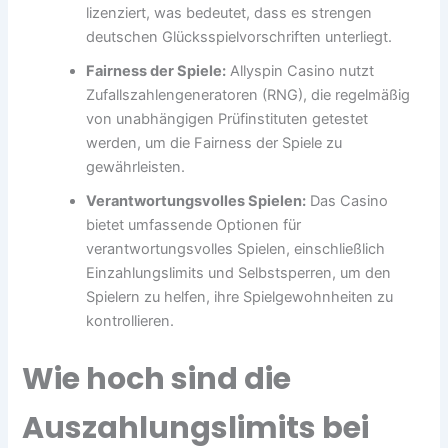
lizenziert, was bedeutet, dass es strengen
deutschen Glücksspielvorschriften unterliegt.
Fairness der Spiele:
Allyspin Casino nutzt
Zufallszahlengeneratoren (RNG), die regelmäßig
von unabhängigen Prüfinstituten getestet
werden, um die Fairness der Spiele zu
gewährleisten.
Verantwortungsvolles Spielen:
Das Casino
bietet umfassende Optionen für
verantwortungsvolles Spielen, einschließlich
Einzahlungslimits und Selbstsperren, um den
Spielern zu helfen, ihre Spielgewohnheiten zu
kontrollieren.
Wie hoch sind die
Auszahlungslimits bei