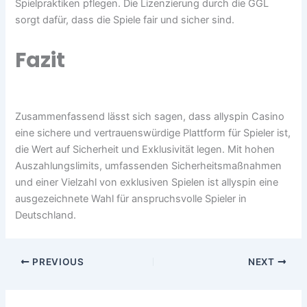
Spielpraktiken pflegen. Die Lizenzierung durch die GGL
sorgt dafür, dass die Spiele fair und sicher sind.
Fazit
Zusammenfassend lässt sich sagen, dass allyspin Casino
eine sichere und vertrauenswürdige Plattform für Spieler ist,
die Wert auf Sicherheit und Exklusivität legen. Mit hohen
Auszahlungslimits, umfassenden Sicherheitsmaßnahmen
und einer Vielzahl von exklusiven Spielen ist allyspin eine
ausgezeichnete Wahl für anspruchsvolle Spieler in
Deutschland.
PREVIOUS
NEXT