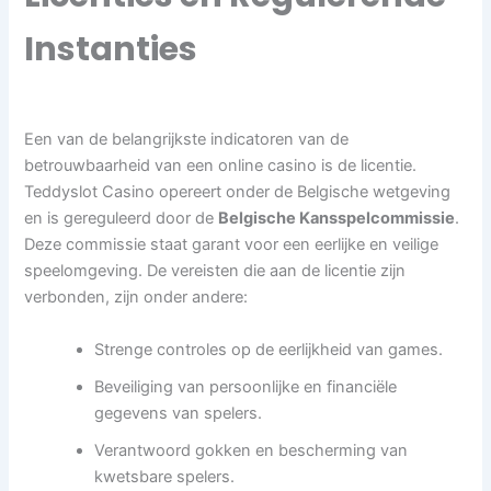
Instanties
Een van de belangrijkste indicatoren van de
betrouwbaarheid van een online casino is de licentie.
Teddyslot Casino opereert onder de Belgische wetgeving
en is gereguleerd door de
Belgische Kansspelcommissie
.
Deze commissie staat garant voor een eerlijke en veilige
speelomgeving. De vereisten die aan de licentie zijn
verbonden, zijn onder andere:
Strenge controles op de eerlijkheid van games.
Beveiliging van persoonlijke en financiële
gegevens van spelers.
Verantwoord gokken en bescherming van
kwetsbare spelers.