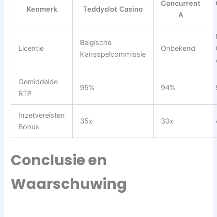
Concurrent
Kenmerk
Teddyslot Casino
A
Belgische
Licentie
Onbekend
Kansspelcommissie
Gemiddelde
95%
94%
RTP
Inzetvereisten
35x
30x
Bonus
Conclusie en
Waarschuwing