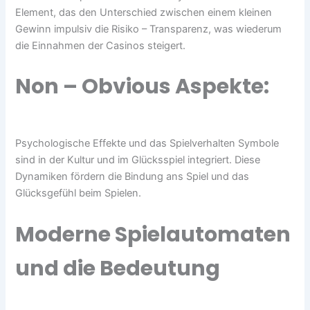
Element, das den Unterschied zwischen einem kleinen
Gewinn impulsiv die Risiko – Transparenz, was wiederum
die Einnahmen der Casinos steigert.
Non – Obvious Aspekte:
Psychologische Effekte und das Spielverhalten Symbole
sind in der Kultur und im Glücksspiel integriert. Diese
Dynamiken fördern die Bindung ans Spiel und das
Glücksgefühl beim Spielen.
Moderne Spielautomaten
und die Bedeutung