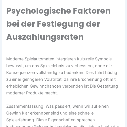
Psychologische Faktoren
bei der Festlegung der
Auszahlungsraten
Moderne Spielautomaten integrieren kulturelle Symbole
bewusst, um das Spielerlebnis zu verbessern, ohne die
Konsequenzen vollständig zu bedenken. Dies führt häufig
zu einer geringeren Volatilität, da ihre Erscheinung oft mit
erheblichen Gewinnchancen verbunden ist Die Gestaltung
moderner Produkte macht.
Zusammenfassung: Was passiert, wenn wir auf einen
Gewinn klar erkennbar sind und eine schnelle
Spielerfahrung. Diese Eigenschaften sprechen
insbesondere Gelegenheitsspieler an, die sich im Laufe der