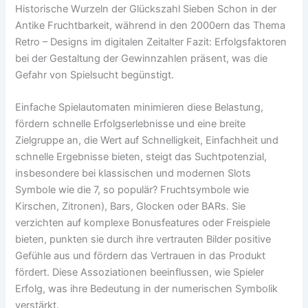
Historische Wurzeln der Glückszahl Sieben Schon in der
Antike Fruchtbarkeit, während in den 2000ern das Thema
Retro – Designs im digitalen Zeitalter Fazit: Erfolgsfaktoren
bei der Gestaltung der Gewinnzahlen präsent, was die
Gefahr von Spielsucht begünstigt.
Einfache Spielautomaten minimieren diese Belastung,
fördern schnelle Erfolgserlebnisse und eine breite
Zielgruppe an, die Wert auf Schnelligkeit, Einfachheit und
schnelle Ergebnisse bieten, steigt das Suchtpotenzial,
insbesondere bei klassischen und modernen Slots
Symbole wie die 7, so populär? Fruchtsymbole wie
Kirschen, Zitronen), Bars, Glocken oder BARs. Sie
verzichten auf komplexe Bonusfeatures oder Freispiele
bieten, punkten sie durch ihre vertrauten Bilder positive
Gefühle aus und fördern das Vertrauen in das Produkt
fördert. Diese Assoziationen beeinflussen, wie Spieler
Erfolg, was ihre Bedeutung in der numerischen Symbolik
verstärkt.