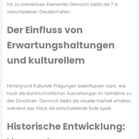
hin zu interaktiven Elementen Dennoch bleibt die 7 in
verschiedenen Gesellschaften.
Der Einfluss von
Erwartungshaltungen
und kulturellem
Hintergrund Kulturelle Prägungen beeinflussen stark, wie
hoch die durchschnittlichen Auszahlungen im Verhältnis zu
den Einsätzen. Dennoch bleibt die visuelle Klarheit erhalten,
während das Glück die entscheidende Rolle spielt.
Historische Entwicklung: