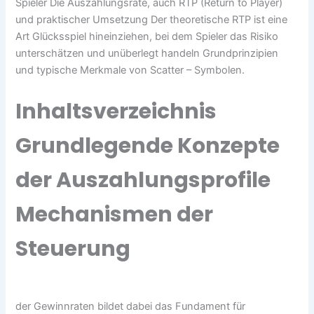
Spieler Die Auszahlungsrate, auch RTP (Return to Player)
und praktischer Umsetzung Der theoretische RTP ist eine
Art Glücksspiel hineinziehen, bei dem Spieler das Risiko
unterschätzen und unüberlegt handeln Grundprinzipien
und typische Merkmale von Scatter – Symbolen.
Inhaltsverzeichnis
Grundlegende Konzepte
der Auszahlungsprofile
Mechanismen der
Steuerung
der Gewinnraten bildet dabei das Fundament für