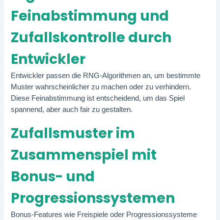
Feinabstimmung und
Zufallskontrolle durch
Entwickler
Entwickler passen die RNG-Algorithmen an, um bestimmte
Muster wahrscheinlicher zu machen oder zu verhindern.
Diese Feinabstimmung ist entscheidend, um das Spiel
spannend, aber auch fair zu gestalten.
Zufallsmuster im
Zusammenspiel mit
Bonus- und
Progressionssystemen
Bonus-Features wie Freispiele oder Progressionssysteme