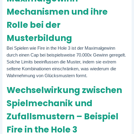
Mechanismen und ihre
Rolle bei der
Musterbildung
Bei Spielen wie Fire in the Hole 3 ist der Maximalgewinn
durch einen Cap bei beispielsweise 70.000x Gewinn geregelt.
Solche Limits beeinflussen die Muster, indem sie extrem
seltene Kombinationen einschränken, was wiederum die
Wahrnehmung von Glücksmustern formt.
Wechselwirkung zwischen
Spielmechanik und
Zufallsmustern – Beispiel
Fire in the Hole 3