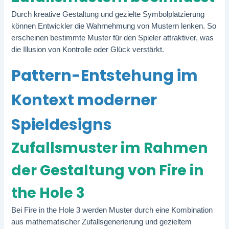
Durch kreative Gestaltung und gezielte Symbolplatzierung
können Entwickler die Wahrnehmung von Mustern lenken. So
erscheinen bestimmte Muster für den Spieler attraktiver, was
die Illusion von Kontrolle oder Glück verstärkt.
Pattern-Entstehung im
Kontext moderner
Spieldesigns
Zufallsmuster im Rahmen
der Gestaltung von Fire in
the Hole 3
Bei Fire in the Hole 3 werden Muster durch eine Kombination
aus mathematischer Zufallsgenerierung und gezieltem