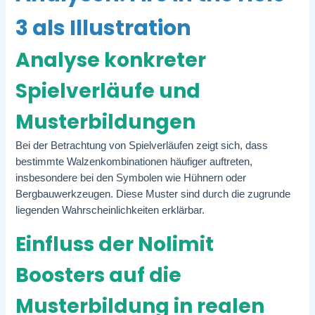
3 als Illustration
Analyse konkreter
Spielverläufe und
Musterbildungen
Bei der Betrachtung von Spielverläufen zeigt sich, dass
bestimmte Walzenkombinationen häufiger auftreten,
insbesondere bei den Symbolen wie Hühnern oder
Bergbauwerkzeugen. Diese Muster sind durch die zugrunde
liegenden Wahrscheinlichkeiten erklärbar.
Einfluss der Nolimit
Boosters auf die
Musterbildung in realen