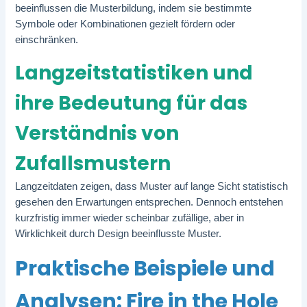
beeinflussen die Musterbildung, indem sie bestimmte
Symbole oder Kombinationen gezielt fördern oder
einschränken.
Langzeitstatistiken und
ihre Bedeutung für das
Verständnis von
Zufallsmustern
Langzeitdaten zeigen, dass Muster auf lange Sicht statistisch
gesehen den Erwartungen entsprechen. Dennoch entstehen
kurzfristig immer wieder scheinbar zufällige, aber in
Wirklichkeit durch Design beeinflusste Muster.
Praktische Beispiele und
Analysen: Fire in the Hole