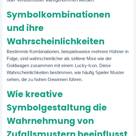
oder Verlustmuster wahrgenommen werden.
Symbolkombinationen
und ihre
Wahrscheinlichkeiten
Bestimmte Kombinationen, beispielsweise mehrere Hühner in
Folge, sind wahrscheinlicher als seltene Mixe wie der
Goldwagen zusammen mit einem Lucky-Icon. Diese
Wahrscheinlichkeiten bestimmen, wie häufig Spieler Muster
sehen, die zu hohen Gewinnen führen.
Wie kreative
Symbolgestaltung die
Wahrnehmung von
Zufallsmustern beeinflusst