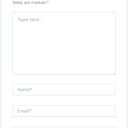
fields are marked
*
Type
here..
Name*
Email*