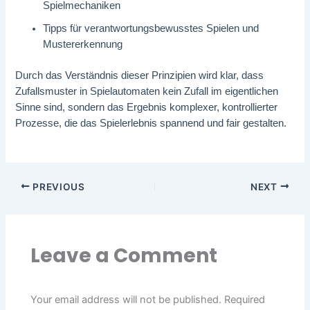
Spielmechaniken
Tipps für verantwortungsbewusstes Spielen und
Mustererkennung
Durch das Verständnis dieser Prinzipien wird klar, dass
Zufallsmuster in Spielautomaten kein Zufall im eigentlichen
Sinne sind, sondern das Ergebnis komplexer, kontrollierter
Prozesse, die das Spielerlebnis spannend und fair gestalten.
PREVIOUS
NEXT
Leave a Comment
Your email address will not be published.
Required