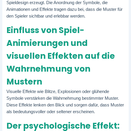
Spieldesign erzeugt. Die Anordnung der Symbole, die
Animationen und Effekte tragen dazu bei, dass die Muster für
den Spieler sichtbar und erlebbar werden.
Einfluss von Spiel-
Animierungen und
visuellen Effekten auf die
Wahrnehmung von
Mustern
Visuelle Effekte wie Blitze, Explosionen oder glühende
Symbole verstärken die Wahrnehmung bestimmter Muster.
Diese Effekte lenken den Blick und sorgen dafür, dass Muster
als bedeutungsvoller oder seltener erscheinen.
Der psychologische Effekt: