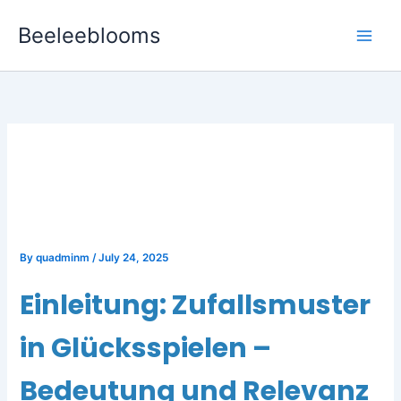
Skip
Beeleeblooms
to
content
Wie Zufallsmuster in
Spielen wie Fire in the Hole
3 entstehen 11-2025
By
quadminm
/
July 24, 2025
Einleitung: Zufallsmuster
in Glücksspielen –
Bedeutung und Relevanz