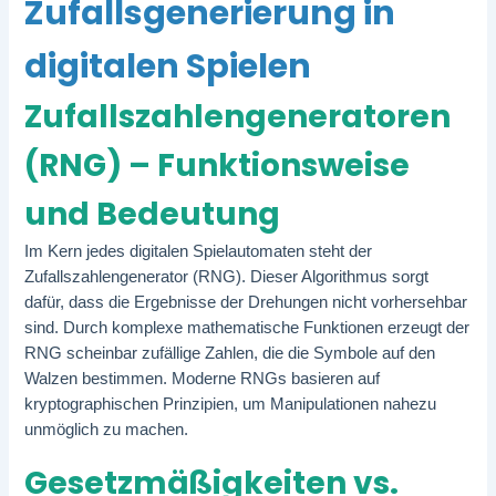
Zufallsgenerierung in
digitalen Spielen
Zufallszahlengeneratoren
(RNG) – Funktionsweise
und Bedeutung
Im Kern jedes digitalen Spielautomaten steht der
Zufallszahlengenerator (RNG). Dieser Algorithmus sorgt
dafür, dass die Ergebnisse der Drehungen nicht vorhersehbar
sind. Durch komplexe mathematische Funktionen erzeugt der
RNG scheinbar zufällige Zahlen, die die Symbole auf den
Walzen bestimmen. Moderne RNGs basieren auf
kryptographischen Prinzipien, um Manipulationen nahezu
unmöglich zu machen.
Gesetzmäßigkeiten vs.