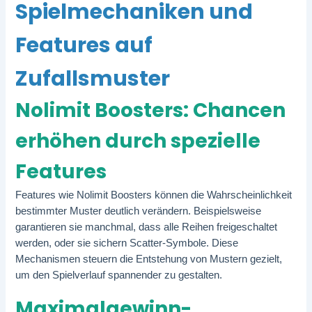
Spielmechaniken und
Features auf
Zufallsmuster
Nolimit Boosters: Chancen
erhöhen durch spezielle
Features
Features wie Nolimit Boosters können die Wahrscheinlichkeit
bestimmter Muster deutlich verändern. Beispielsweise
garantieren sie manchmal, dass alle Reihen freigeschaltet
werden, oder sie sichern Scatter-Symbole. Diese
Mechanismen steuern die Entstehung von Mustern gezielt,
um den Spielverlauf spannender zu gestalten.
Maximalgewinn-