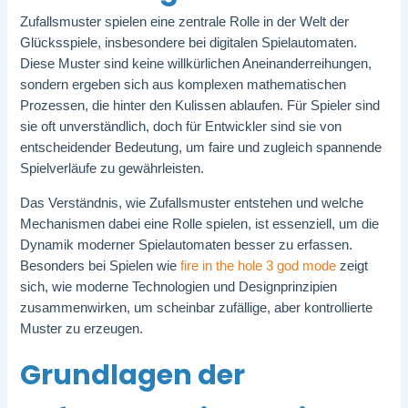
Zufallsmuster spielen eine zentrale Rolle in der Welt der
Glücksspiele, insbesondere bei digitalen Spielautomaten.
Diese Muster sind keine willkürlichen Aneinanderreihungen,
sondern ergeben sich aus komplexen mathematischen
Prozessen, die hinter den Kulissen ablaufen. Für Spieler sind
sie oft unverständlich, doch für Entwickler sind sie von
entscheidender Bedeutung, um faire und zugleich spannende
Spielverläufe zu gewährleisten.
Das Verständnis, wie Zufallsmuster entstehen und welche
Mechanismen dabei eine Rolle spielen, ist essenziell, um die
Dynamik moderner Spielautomaten besser zu erfassen.
Besonders bei Spielen wie
fire in the hole 3 god mode
zeigt
sich, wie moderne Technologien und Designprinzipien
zusammenwirken, um scheinbar zufällige, aber kontrollierte
Muster zu erzeugen.
Grundlagen der