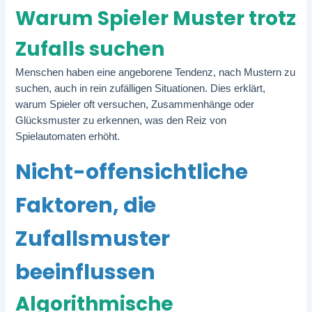
Warum Spieler Muster trotz
Zufalls suchen
Menschen haben eine angeborene Tendenz, nach Mustern zu
suchen, auch in rein zufälligen Situationen. Dies erklärt,
warum Spieler oft versuchen, Zusammenhänge oder
Glücksmuster zu erkennen, was den Reiz von
Spielautomaten erhöht.
Nicht-offensichtliche
Faktoren, die
Zufallsmuster
beeinflussen
Algorithmische