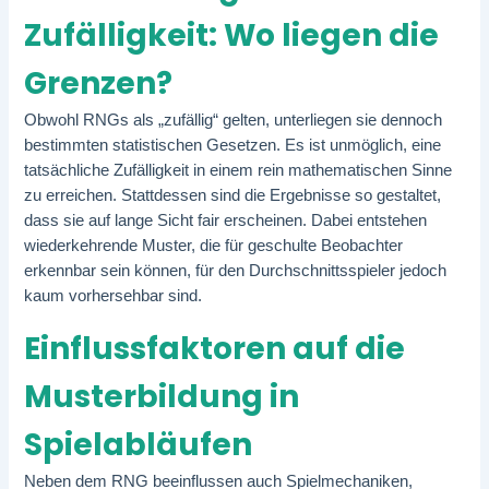
Zufälligkeit: Wo liegen die
Grenzen?
Obwohl RNGs als „zufällig“ gelten, unterliegen sie dennoch
bestimmten statistischen Gesetzen. Es ist unmöglich, eine
tatsächliche Zufälligkeit in einem rein mathematischen Sinne
zu erreichen. Stattdessen sind die Ergebnisse so gestaltet,
dass sie auf lange Sicht fair erscheinen. Dabei entstehen
wiederkehrende Muster, die für geschulte Beobachter
erkennbar sein können, für den Durchschnittsspieler jedoch
kaum vorhersehbar sind.
Einflussfaktoren auf die
Musterbildung in
Spielabläufen
Neben dem RNG beeinflussen auch Spielmechaniken,