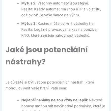
Mýtus 2:
Všechny automaty jsou stejné.
Realita: Každý automat má jinou RTP a volatilitu,
což ovlivňuje vaše šance na výhru.
Mýtus 3:
Kasino může ovlivnit výsledky her.
Realita: Legálně provozovaná kasina používají
RNG, které zajišťuje náhodnost výsledků.
Jaké jsou potenciální
nástrahy?
Je důležité si být vědom potenciálních nástrah, které
mohou ovlivnit vaše hraní. Patří sem:
Nejlepší nabídky nejsou vždy nejlepší:
Některé
bonusy mohou mít nevýhodné podmínky, které je