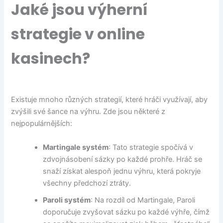
Jaké jsou výherní
strategie v online
kasinech?
Existuje mnoho různých strategií, které hráči využívají, aby
zvýšili své šance na výhru. Zde jsou některé z
nejpopulárnějších:
Martingale systém
: Tato strategie spočívá v
zdvojnásobení sázky po každé prohře. Hráč se
snaží získat alespoň jednu výhru, která pokryje
všechny předchozí ztráty.
Paroli systém
: Na rozdíl od Martingale, Paroli
doporučuje zvyšovat sázku po každé výhře, čímž