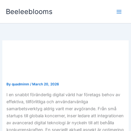
Skip
Beeleeblooms
to
content
Framtidens digitala
samarbetsverktyg och
mobilintegration
By
quadminm
/
March 20, 2026
I en snabbt föränderlig digital värld har företags behov av
effektiva, tillförlitliga och användarvänliga
samarbetsverktyg aldrig varit mer avgörande. Från små
startups till globala koncerner, inser ledare att integrationen
av avancerad digital teknologi är nyckeln till att behålla
konkurrenskraften. En speciellt aktuell aspekt är optimering