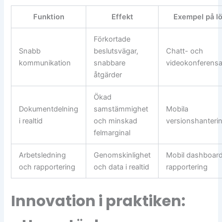
Funktion
Effekt
Exempel på l
Förkortade
Snabb
beslutsvägar,
Chatt- och
kommunikation
snabbare
videokonferens
åtgärder
Ökad
Dokumentdelning
samstämmighet
Mobila
i realtid
och minskad
versionshanteri
felmarginal
Arbetsledning
Genomskinlighet
Mobil dashboar
och rapportering
och data i realtid
rapportering
Innovation i praktiken: