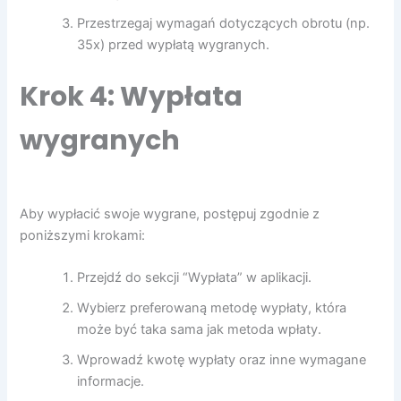
Przestrzegaj wymagań dotyczących obrotu (np.
35x) przed wypłatą wygranych.
Krok 4: Wypłata
wygranych
Aby wypłacić swoje wygrane, postępuj zgodnie z
poniższymi krokami:
Przejdź do sekcji “Wypłata” w aplikacji.
Wybierz preferowaną metodę wypłaty, która
może być taka sama jak metoda wpłaty.
Wprowadź kwotę wypłaty oraz inne wymagane
informacje.