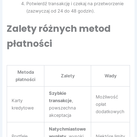
Potwierdź transakcję i czekaj na przetworzenie
(zazwyczaj od 24 do 48 godzin).
Zalety różnych metod
płatności
Metoda
Zalety
Wady
płatności
Szybkie
Możliwość
Karty
transakcje
,
opłat
kredytowe
powszechna
dodatkowych
akceptacja
Natychmiastowe
Portfele
wypłaty
, wysoki
Niektóre limity