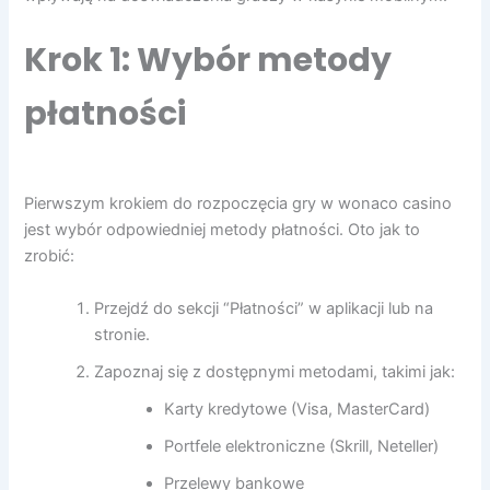
Krok 1: Wybór metody
płatności
Pierwszym krokiem do rozpoczęcia gry w wonaco casino
jest wybór odpowiedniej metody płatności. Oto jak to
zrobić:
Przejdź do sekcji “Płatności” w aplikacji lub na
stronie.
Zapoznaj się z dostępnymi metodami, takimi jak:
Karty kredytowe (Visa, MasterCard)
Portfele elektroniczne (Skrill, Neteller)
Przelewy bankowe