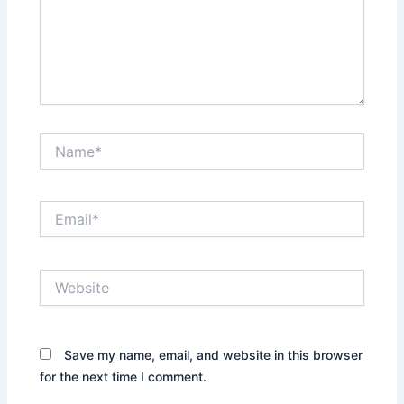
Name*
Email*
Website
Save my name, email, and website in this browser
for the next time I comment.